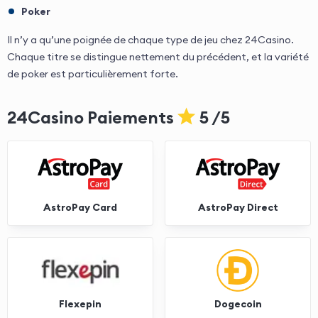
Poker
Il n’y a qu’une poignée de chaque type de jeu chez 24Casino.
Chaque titre se distingue nettement du précédent, et la variété
de poker est particulièrement forte.
24Casino Paiements
5 /5
AstroPay Card
AstroPay Direct
Flexepin
Dogecoin