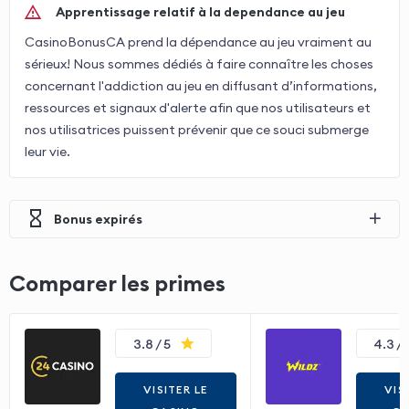
Apprentissage relatif à la dependance au jeu
CasinoBonusCA prend la dépendance au jeu vraiment au
sérieux! Nous sommes dédiés à faire connaître les choses
concernant l'addiction au jeu en diffusant d’informations,
ressources et signaux d'alerte afin que nos utilisateurs et
nos utilisatrices puissent prévenir que ce souci submerge
leur vie.
Bonus expirés
Comparer les primes
3.8 / 5
4.3 / 
VISITER LE
VIS