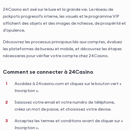
24Casino est axé sur le luxe et la grande vie. Le réseau de
jackpots progressifs interne, les visuels et le programme VIP
affichent des objets et des images de richesse, de prospérité et
d’opulence.
Découvrez les processus principaux liés aux comptes, évaluez
les plateformes de bureau et mobile, et découvrez les étapes
nécessaires pour vérifier votre compte chez 24Casino.
Comment se connecter à 24Casino
Accédez à 24casino.com et cliquez sur le bouton vert «
Inscription ».
Saisissez votre email et votre numéro de téléphone,
créez un mot de passe, et choisissez votre devise.
Acceptez les termes et conditions avant de cliquer sur «
Inscription ».