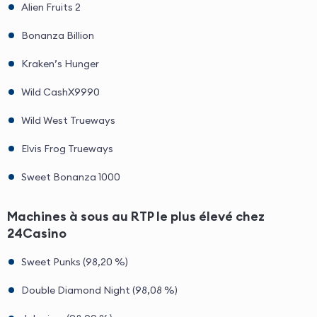
Alien Fruits 2
Bonanza Billion
Kraken’s Hunger
Wild CashX9990
Wild West Trueways
Elvis Frog Trueways
Sweet Bonanza 1000
Machines à sous au RTP le plus élevé chez
24Casino
Sweet Punks (98,20 %)
Double Diamond Night (98,08 %)