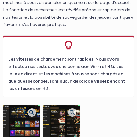
machines à sous, disponibles uniquement sur la page d’accueil.
La fonction de recherche s’est révélée précise et rapide lors de
nos tests, et la possibilité de sauvegarder des jeux en tant que «
favoris » s’est avérée pratique.
Les vitesses de chargement sont rapides. Nous avons
effectué nos tests avec une connexion Wi-Fi et 4G. Les
jeux en direct et les machines à sous se sont chargés en
quelques secondes, sans aucun décalage visuel pendant
les diffusions en HD.