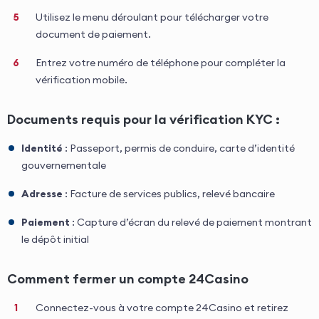
Utilisez le menu déroulant pour télécharger votre
document de paiement.
Entrez votre numéro de téléphone pour compléter la
vérification mobile.
Documents requis pour la vérification KYC :
Identité
: Passeport, permis de conduire, carte d’identité
gouvernementale
Adresse
: Facture de services publics, relevé bancaire
Paiement
: Capture d’écran du relevé de paiement montrant
le dépôt initial
Comment fermer un compte 24Casino
Connectez-vous à votre compte 24Casino et retirez