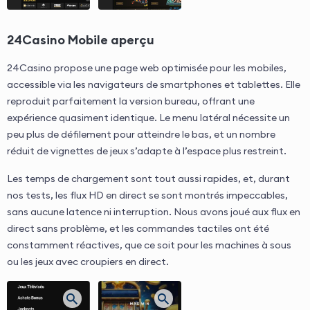
24Casino Mobile aperçu
24Casino propose une page web optimisée pour les mobiles,
accessible via les navigateurs de smartphones et tablettes. Elle
reproduit parfaitement la version bureau, offrant une
expérience quasiment identique. Le menu latéral nécessite un
peu plus de défilement pour atteindre le bas, et un nombre
réduit de vignettes de jeux s’adapte à l’espace plus restreint.
Les temps de chargement sont tout aussi rapides, et, durant
nos tests, les flux HD en direct se sont montrés impeccables,
sans aucune latence ni interruption. Nous avons joué aux flux en
direct sans problème, et les commandes tactiles ont été
constamment réactives, que ce soit pour les machines à sous
ou les jeux avec croupiers en direct.