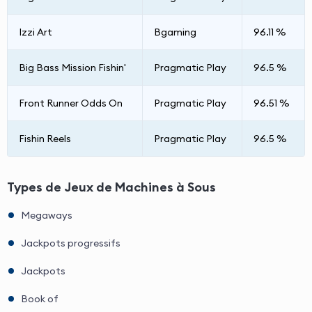
Izzi Art
Bgaming
96.11 %
Big Bass Mission Fishin'
Pragmatic Play
96.5 %
Front Runner Odds On
Pragmatic Play
96.51 %
Fishin Reels
Pragmatic Play
96.5 %
Types de Jeux de Machines à Sous
Megaways
Jackpots progressifs
Jackpots
Book of