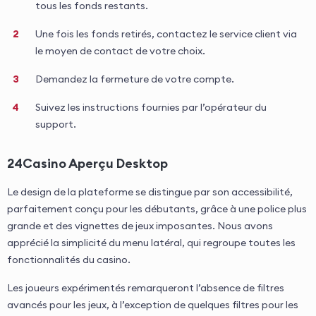
tous les fonds restants.
Une fois les fonds retirés, contactez le service client via
le moyen de contact de votre choix.
Demandez la fermeture de votre compte.
Suivez les instructions fournies par l’opérateur du
support.
24Casino Aperçu Desktop
Le design de la plateforme se distingue par son accessibilité,
parfaitement conçu pour les débutants, grâce à une police plus
grande et des vignettes de jeux imposantes. Nous avons
apprécié la simplicité du menu latéral, qui regroupe toutes les
fonctionnalités du casino.
Les joueurs expérimentés remarqueront l’absence de filtres
avancés pour les jeux, à l’exception de quelques filtres pour les