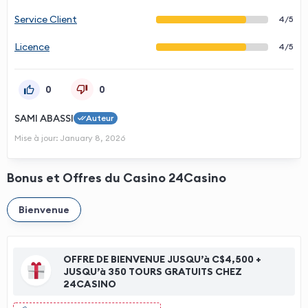
Service Client
4/5
Licence
4/5
0
0
SAMI ABASSI
Auteur
Mise à jour:
January 8, 2026
Bonus et Offres du Casino 24Casino
Bienvenue
OFFRE DE BIENVENUE JUSQU’à C$4,500 +
JUSQU’à 350 TOURS GRATUITS CHEZ
24CASINO