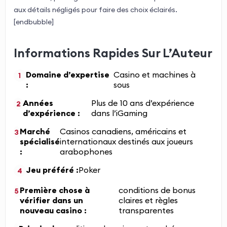
aux détails négligés pour faire des choix éclairés.
[endbubble]
Informations Rapides Sur L’Auteur
Domaine d’expertise
Casino et machines à
:
sous
Années
Plus de 10 ans d’expérience
d’expérience :
dans l’iGaming
Marché
Casinos canadiens, américains et
spécialisé
internationaux destinés aux joueurs
:
arabophones
Jeu préféré :
Poker
Première chose à
conditions de bonus
vérifier dans un
claires et règles
nouveau casino :
transparentes