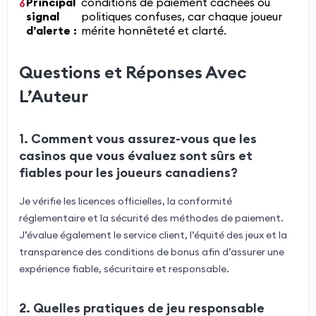
Principal
conditions de paiement cachées ou
signal
politiques confuses, car chaque joueur
d’alerte :
mérite honnêteté et clarté.
Questions et Réponses Avec
L’Auteur
1. Comment vous assurez-vous que les
casinos que vous évaluez sont sûrs et
fiables pour les joueurs canadiens?
Je vérifie les licences officielles, la conformité
réglementaire et la sécurité des méthodes de paiement.
J’évalue également le service client, l’équité des jeux et la
transparence des conditions de bonus afin d’assurer une
expérience fiable, sécuritaire et responsable.
2. Quelles pratiques de jeu responsable