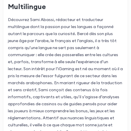
Multilingue
Découvrez Sami Abassi, rédacteur et traducteur
multilingue dont la passion pour les langues a façonné
autant le parcours que la curiosité. Bercé dès son plus
jeune âge par l’arabe, le français et l’anglais, il a très tôt
compris qu’une langue ne sert pas seulement à
communiquer : elle crée des passerelles entre les cultures
et, parfois, transforme à elle seule l’expérience d’un
lecteur. Son intérêt pour l’iGaming est né au moment où il a
pris la mesure de l’essor fulgurant de ce secteur dans les
marchés arabophones. En mariant rigueur de la traduction
et sens créatif, Sami conçoit des contenus à la fois
informatifs, captivants et utiles, qu’il s’agisse d’analyses
approfondies de casinos ou de guides pensés pour aider
les joueurs à mieux comprendre les bonus, les jeux et les
réglementations. Attentif aux nuances linguistiques et
culturelles, il veille à ce que chaque mot sonne juste et