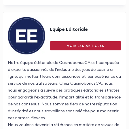
Équipe Éditoriale
VOIR LES ARTICLES
Notre équipe éditoriale de CasinobonusCA est composée
d’experts passionnés de l’industrie des jeux de casino en
ligne, qui mettent leurs connaissances et leur expérience au
service de nos utilisateurs. Chez CasinobonusCA, nous
nous engageons à suivre des pratiques éditoriales strictes
pour garantir l’exactitude, l’impartialité et la transparence
de nos contenus. Nous sommes fiers de notre réputation
d’intégrité et nous travaillons sans relâche pour maintenir
ces normes élevées.
Nous voulons devenir la référence en matière de revues de