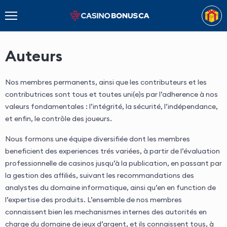
Auteurs
Nos membres permanents, ainsi que les contributeurs et les
contributrices sont tous et toutes uni(e)s par l’adherence à nos
valeurs fondamentales : l’intégrité, la sécurité, l’indépendance,
et enfin, le contrôle des joueurs.
Nous formons une équipe diversifiée dont les membres
beneficient des experiences trés variées, à partir de l’évaluation
professionnelle de casinos jusqu’à la publication, en passant par
la gestion des affiliés, suivant les recommandations des
analystes du domaine informatique, ainsi qu’en en function de
l’expertise des produits. L’ensemble de nos membres
connaissent bien les mechanismes internes des autorités en
charge du domaine de jeux d’argent, et ils connaissent tous, à