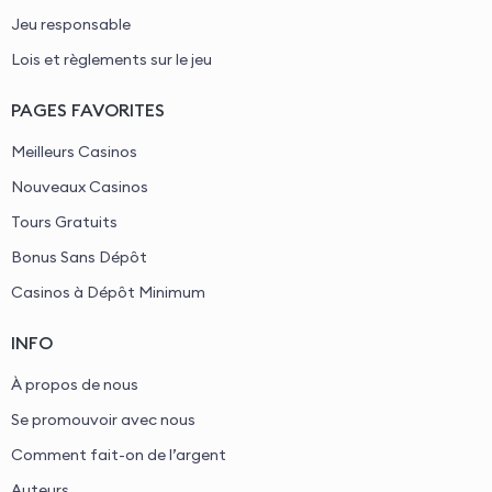
Jeu responsable
Lois et règlements sur le jeu
PAGES FAVORITES
Meilleurs Casinos
Nouveaux Casinos
Tours Gratuits
Bonus Sans Dépôt
Casinos à Dépôt Minimum
INFO
À propos de nous
Se promouvoir avec nous
Comment fait-on de l’argent
Auteurs