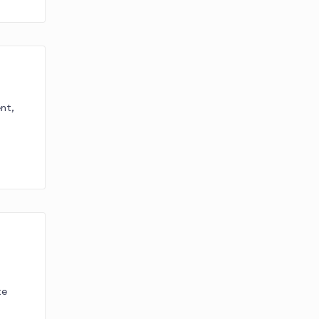
nt,
te