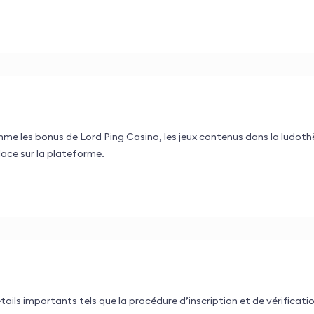
mme les bonus de Lord Ping Casino, les jeux contenus dans la ludot
lace sur la plateforme.
ils importants tels que la procédure d’inscription et de vérificatio