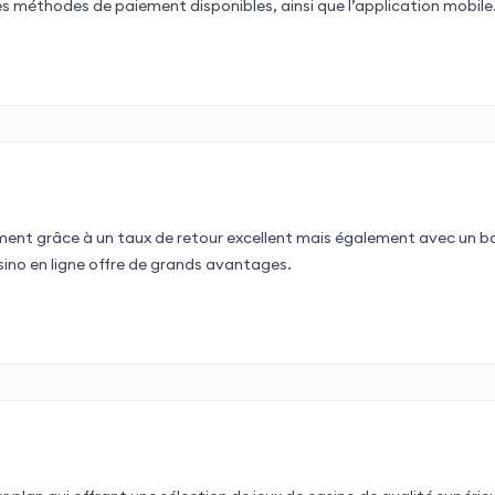
s méthodes de paiement disponibles, ainsi que l’application mobile
ment grâce à un taux de retour excellent mais également avec un b
sino en ligne offre de grands avantages.