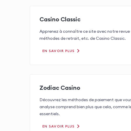
Casino Classic
Apprenez à connaître ce site avec notre revue C
méthodes de retrait, etc. de Casino Classic.
EN SAVOIR PLUS
Zodiac Casino
Découvrez les méthodes de paiement que vous p
analyse comprend bien plus que cela, comme les
essentiels.
EN SAVOIR PLUS