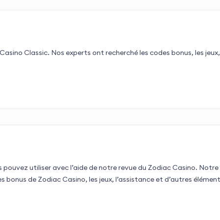
asino Classic. Nos experts ont recherché les codes bonus, les jeux,
ouvez utiliser avec l’aide de notre revue du Zodiac Casino. Notre
 bonus de Zodiac Casino, les jeux, l’assistance et d’autres élémen