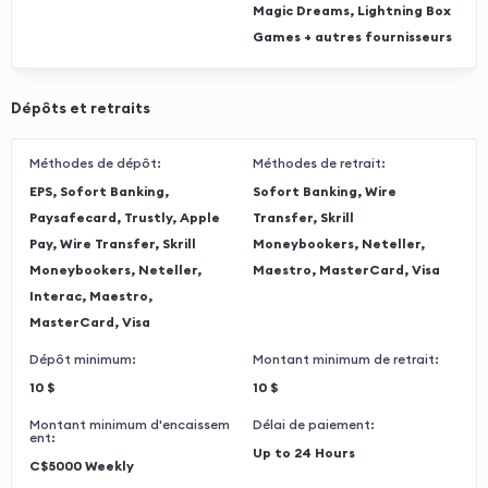
Magic Dreams, Lightning Box
Games + autres fournisseurs
Dépôts et retraits
Méthodes de dépôt:
Méthodes de retrait:
EPS, Sofort Banking,
Sofort Banking, Wire
Paysafecard, Trustly, Apple
Transfer, Skrill
Pay, Wire Transfer, Skrill
Moneybookers, Neteller,
Moneybookers, Neteller,
Maestro, MasterCard, Visa
Interac, Maestro,
MasterCard, Visa
Dépôt minimum:
Montant minimum de retrait:
10 $
10 $
Montant minimum d'encaissem
Délai de paiement:
ent:
Up to 24 Hours
C$5000 Weekly