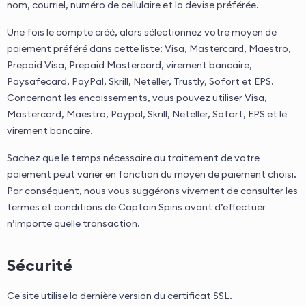
nom, courriel, numéro de cellulaire et la devise préférée.
Une fois le compte créé, alors sélectionnez votre moyen de
paiement préféré dans cette liste: Visa, Mastercard, Maestro,
Prepaid Visa, Prepaid Mastercard, virement bancaire,
Paysafecard, PayPal, Skrill, Neteller, Trustly, Sofort et EPS.
Concernant les encaissements, vous pouvez utiliser Visa,
Mastercard, Maestro, Paypal, Skrill, Neteller, Sofort, EPS et le
virement bancaire.
Sachez que le temps nécessaire au traitement de votre
paiement peut varier en fonction du moyen de paiement choisi.
Par conséquent, nous vous suggérons vivement de consulter les
termes et conditions de Captain Spins avant d’effectuer
n’importe quelle transaction.
Sécurité
Ce site utilise la dernière version du certificat SSL.