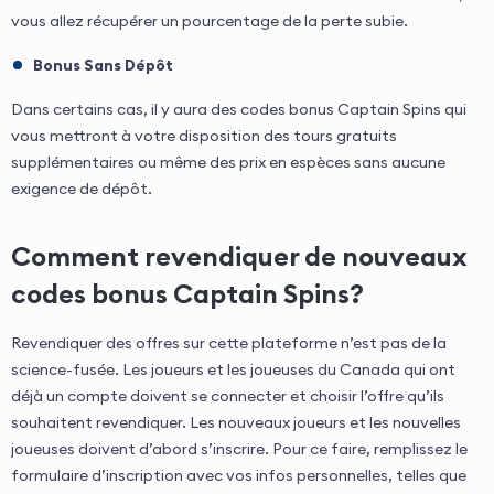
vous allez récupérer un pourcentage de la perte subie.
Bonus Sans D
é
p
ô
t
Dans certains cas, il y aura des codes bonus Captain Spins qui
vous mettront à votre disposition des tours gratuits
supplémentaires ou même des prix en espèces sans aucune
exigence de dépôt.
Comment revendiquer de nouveaux
codes bonus Captain Spins?
Revendiquer des offres sur cette plateforme n’est pas de la
science-fusée. Les joueurs et les joueuses du Canada qui ont
déjà un compte doivent se connecter et choisir l’offre qu’ils
souhaitent revendiquer. Les nouveaux joueurs et les nouvelles
joueuses doivent d’abord s’inscrire. Pour ce faire, remplissez le
formulaire d’inscription avec vos infos personnelles, telles que