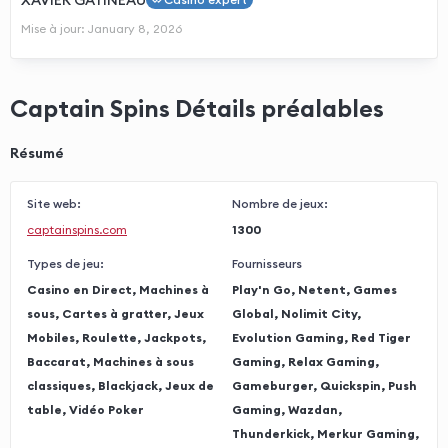
XAVIER GATINEAU
Mise à jour:
January 8, 2026
Captain Spins Détails préalables
Résumé
Site web:
Nombre de jeux:
captainspins.com
1300
Types de jeu:
Fournisseurs
Casino en Direct, Machines à
Play'n Go, Netent, Games
sous, Cartes à gratter, Jeux
Global, Nolimit City,
Mobiles, Roulette, Jackpots,
Evolution Gaming, Red Tiger
Baccarat, Machines à sous
Gaming, Relax Gaming,
classiques, Blackjack, Jeux de
Gameburger, Quickspin, Push
table, Vidéo Poker
Gaming, Wazdan,
Thunderkick, Merkur Gaming,