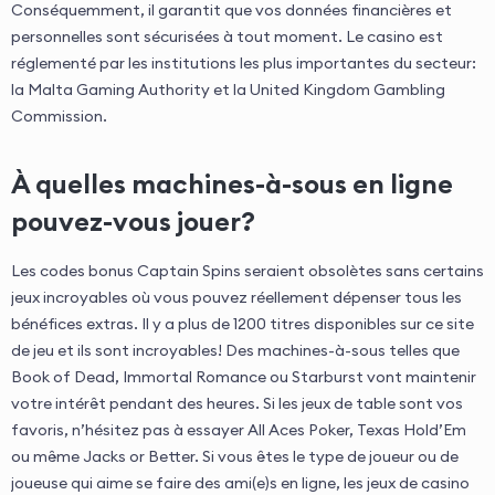
Conséquemment, il garantit que vos données financières et
personnelles sont sécurisées à tout moment. Le casino est
réglementé par les institutions les plus importantes du secteur:
la Malta Gaming Authority et la United Kingdom Gambling
Commission.
À quelles machines-à-sous en ligne
pouvez-vous jouer?
Les codes bonus Captain Spins seraient obsolètes sans certains
jeux incroyables où vous pouvez réellement dépenser tous les
bénéfices extras. Il y a plus de 1200 titres disponibles sur ce site
de jeu et ils sont incroyables! Des machines-à-sous telles que
Book of Dead, Immortal Romance ou Starburst vont maintenir
votre intérêt pendant des heures. Si les jeux de table sont vos
favoris, n’hésitez pas à essayer All Aces Poker, Texas Hold’Em
ou même Jacks or Better. Si vous êtes le type de joueur ou de
joueuse qui aime se faire des ami(e)s en ligne, les jeux de casino