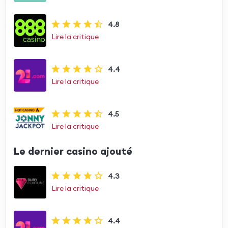
4.8
Lire la critique
4.4
Lire la critique
4.5
Lire la critique
Le dernier casino ajouté
4.3
Lire la critique
4.4