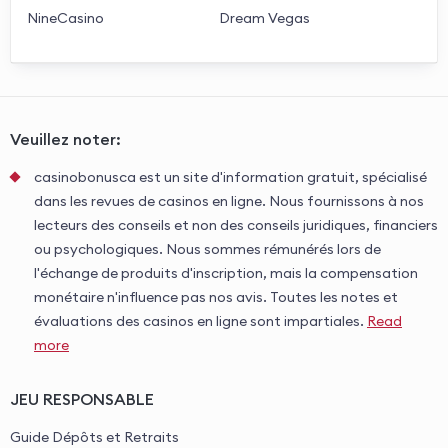
NineCasino
Dream Vegas
Veuillez noter:
casinobonusca est un site d'information gratuit, spécialisé
dans les revues de casinos en ligne. Nous fournissons à nos
lecteurs des conseils et non des conseils juridiques, financiers
ou psychologiques. Nous sommes rémunérés lors de
l'échange de produits d'inscription, mais la compensation
monétaire n'influence pas nos avis. Toutes les notes et
évaluations des casinos en ligne sont impartiales.
Read
more
JEU RESPONSABLE
Guide Dépôts et Retraits