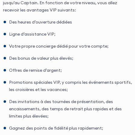
jusqu’au Captain. En fonction de votre niveau, vous allez
recevoir les avantages VIP suivants:
Des heures d’ouverture dédiées
Ligne d’assistance VIP;
Votre propre concierge dédié pour votre compte;
Des bonus de valeur plus élevés;
Offres de remise d’argent;
Promotions spéciales VIP, y compris les événements sportifs,
les croisières et les vacances;
Des invitations à des tournées de présentation, des
encaissements, des temps de retrait plus rapides et des
limites plus élevées;
Gagnez des points de fidélité plus rapidement;