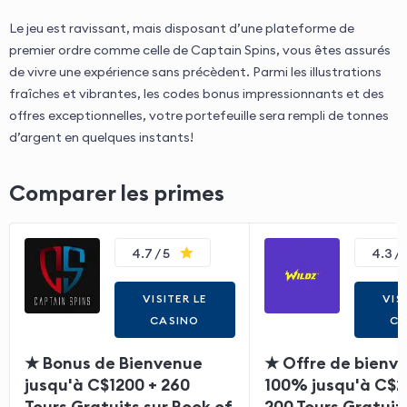
Le jeu est ravissant, mais disposant d’une plateforme de
premier ordre comme celle de Captain Spins, vous êtes assurés
de vivre une expérience sans précèdent. Parmi les illustrations
fraîches et vibrantes, les codes bonus impressionnants et des
offres exceptionnelles, votre portefeuille sera rempli de tonnes
d’argent en quelques instants!
Comparer les primes
4.7 / 5
4.3 / 
VISITER LE
VIS
CASINO
CA
★ Bonus de Bienvenue
★ Offre de bienve
jusqu'à C$1200 + 260
100% jusqu'à C$2
Tours Gratuits sur Book of
200 Tours Gratuit