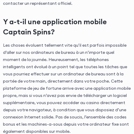
contacter un représentant officiel.
Y a-t-il une application mobile
Captain Spins?
Les choses évoluent tellement vite qu’il est parfois impossible
d’aller sur nos ordinateurs de bureau à un n’importe quel
moment de la journée. Heureusement, les téléphones
intelligents ont évolué à un point tel que toutes les tâches que
vous pourriez effectuer sur un ordinateur de bureau sont à la
portée de votre main, directement dans votre poche. Cette
plateforme de jeu de fortune arrive avec une application mobile
propre, mais si vous n’avez pas envie de télécharger un logiciel
supplémentaire, vous pouvez accéder au casino directement
depuis votre navigateur, à condition que vous disposiez d’une
connexion Internet solide. Pas de soucis, l’ensemble des codes
bonus et les machines-a-sous depuis votre ordinateur fixe sont
également disponibles sur mobile.