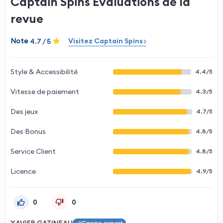
Captain Spins Évaluations de la
revue
Note
Visitez Captain Spins
4.7 / 5
Style & Accessibilité
4.4/5
Vitesse de paiement
4.3/5
Des jeux
4.7/5
Des Bonus
4.8/5
Service Client
4.8/5
Licence
4.9/5
0
0
Casino expert