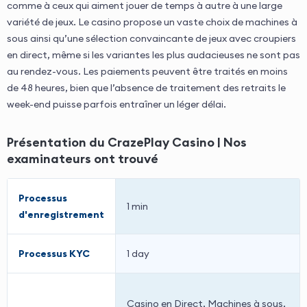
comme à ceux qui aiment jouer de temps à autre à une large
variété de jeux. Le casino propose un vaste choix de machines à
sous ainsi qu’une sélection convaincante de jeux avec croupiers
en direct, même si les variantes les plus audacieuses ne sont pas
au rendez-vous. Les paiements peuvent être traités en moins
de 48 heures, bien que l’absence de traitement des retraits le
week-end puisse parfois entraîner un léger délai.
Présentation du CrazePlay Casino | Nos
examinateurs ont trouvé
Processus
1 min
d'enregistrement
Processus KYC
1 day
Casino en Direct, Machines à sous,