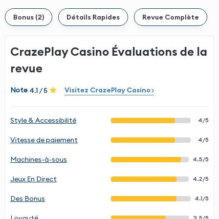
Bonus (2)
Détails Rapides
Revue Complète
CrazePlay Casino Évaluations de la
revue
Note
Visitez CrazePlay Casino
4.1 / 5
Style & Accessibilité
4/5
Vitesse de paiement
4/5
Machines-à-sous
4.5/5
Jeux En Direct
4.2/5
Des Bonus
4.1/5
Loyauté
3.5/5