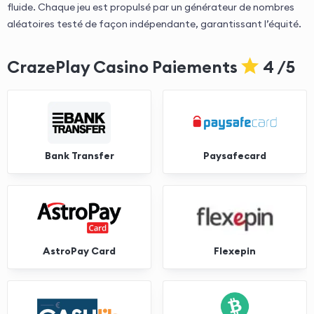
fluide. Chaque jeu est propulsé par un générateur de nombres
aléatoires testé de façon indépendante, garantissant l’équité.
CrazePlay Casino Paiements
4 /5
Bank Transfer
Paysafecard
AstroPay Card
Flexepin