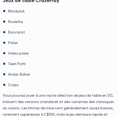
Jeux de table CrazePlay
Blackjack
Roulette
Baccarat
Poker
Video poker
Teen Patti
Andar Bahar
Craps
Vous pouvez jouer à une vaste sélection de jeux de table en 3D,
incluant des versions standards et des variantes des classiques
du casino. Les limites de mise sont généralement assez basses,
rarement supérieures à C$100, mais le jeu demeure rapide et