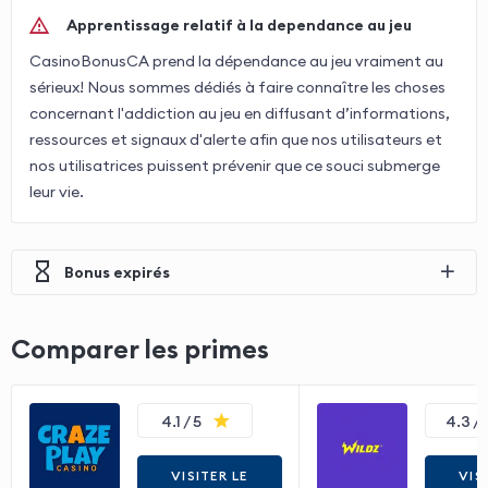
Apprentissage relatif à la dependance au jeu
CasinoBonusCA prend la dépendance au jeu vraiment au
sérieux! Nous sommes dédiés à faire connaître les choses
concernant l'addiction au jeu en diffusant d’informations,
ressources et signaux d'alerte afin que nos utilisateurs et
nos utilisatrices puissent prévenir que ce souci submerge
leur vie.
Bonus expirés
Comparer les primes
4.1 / 5
4.3 / 
VISITER LE
VIS