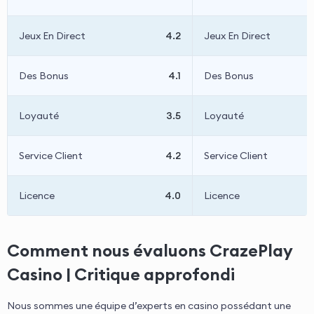
Jeux En Direct
4.2
Jeux En Direct
Des Bonus
4.1
Des Bonus
Loyauté
3.5
Loyauté
Service Client
4.2
Service Client
Licence
4.0
Licence
Comment nous évaluons CrazePlay
Casino | Critique approfondi
Nous sommes une équipe d’experts en casino possédant une