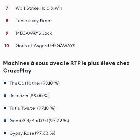
Wolf Strike Hold & Win
Triple Juicy Drops
MEGAWAYS Jack
Gods of Asgard MEGAWAYS
Machines à sous avec le RTP le plus élevé chez
CrazePlay
The Catfather (98.10 %)
Jokerizer (98.00 %)
Tut’s Twister (97.10 %)
Good Girl/Bad Girl (97.79 %)
Gypsy Rose (97.63 %)