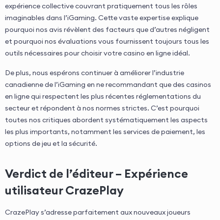
expérience collective couvrant pratiquement tous les rôles
imaginables dans l’iGaming. Cette vaste expertise explique
pourquoi nos avis révèlent des facteurs que d’autres négligent
et pourquoi nos évaluations vous fournissent toujours tous les
outils nécessaires pour choisir votre casino en ligne idéal.
De plus, nous espérons continuer à améliorer l’industrie
canadienne de l’iGaming en ne recommandant que des casinos
en ligne qui respectent les plus récentes réglementations du
secteur et répondent à nos normes strictes. C’est pourquoi
toutes nos critiques abordent systématiquement les aspects
les plus importants, notamment les services de paiement, les
options de jeu et la sécurité.
Verdict de l’éditeur – Expérience
utilisateur CrazePlay
CrazePlay s’adresse parfaitement aux nouveaux joueurs