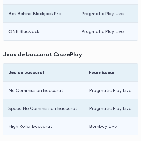
Bet Behind Blackjack Pro
Pragmatic Play Live
ONE Blackjack
Pragmatic Play Live
Jeux de baccarat CrazePlay
Jeu de baccarat
Fournisseur
No Commission Baccarat
Pragmatic Play Live
Speed No Commission Baccarat
Pragmatic Play Live
High Roller Baccarat
Bombay Live