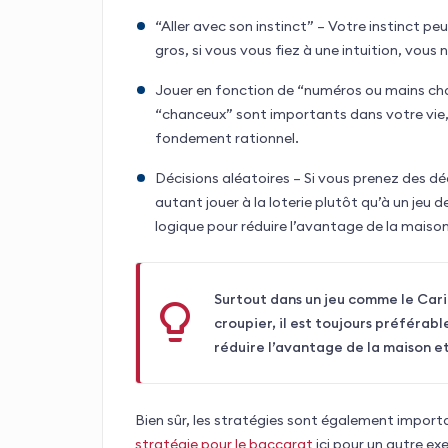
“Aller avec son instinct” – Votre instinct peu
gros, si vous vous fiez à une intuition, vou
Jouer en fonction de “numéros ou mains cha
“chanceux” sont importants dans votre vie, 
fondement rationnel.
Décisions aléatoires – Si vous prenez des déc
autant jouer à la loterie plutôt qu’à un jeu 
logique pour réduire l’avantage de la maison 
Surtout dans un jeu comme le Car
croupier, il est toujours préférabl
réduire l’avantage de la maison e
Bien sûr, les stratégies sont également import
stratégie pour le baccarat
ici pour un autre e