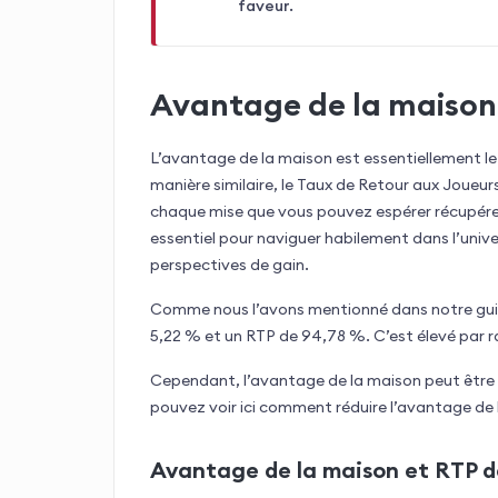
faveur.
Avantage de la maison
L’avantage de la maison est essentiellement le
manière similaire, le Taux de Retour aux Joueurs
chaque mise que vous pouvez espérer récupére
essentiel pour naviguer habilement dans l’unive
perspectives de gain.
Comme nous l’avons mentionné dans notre guid
5,22 % et un RTP de 94,78 %. C’est élevé par r
Cependant, l’avantage de la maison peut être 
pouvez voir ici comment réduire l’avantage de
Avantage de la maison et RTP da