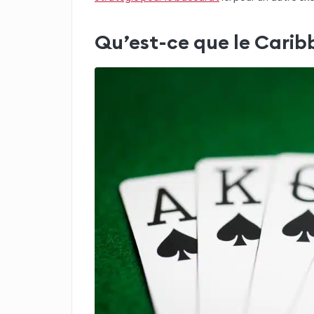
Qu’est-ce que le Carib