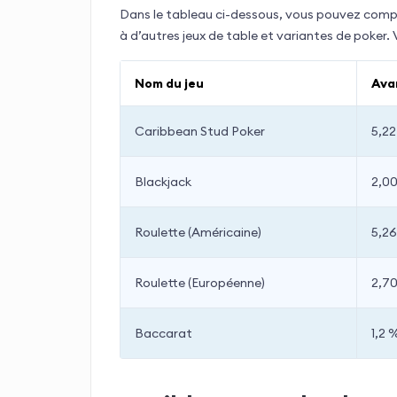
Dans le tableau ci-dessous, vous pouvez comp
à d’autres jeux de table et variantes de poker.
Nom du jeu
Ava
Caribbean Stud Poker
5,2
Blackjack
2,0
Roulette (Américaine)
5,2
Roulette (Européenne)
2,7
Baccarat
1,2 