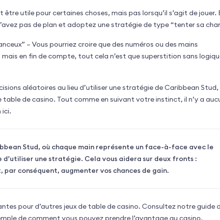
t être utile pour certaines choses, mais pas lorsqu’il s’agit de jouer. 
s n’avez pas de plan et adoptez une stratégie de type “tenter sa cha
nceux” – Vous pourriez croire que des numéros ou des mains
mais en fin de compte, tout cela n’est que superstition sans logiqu
isions aléatoires au lieu d’utiliser une stratégie de Caribbean Stud,
de table de casino. Tout comme en suivant votre instinct, il n’y a au
ici.
ibbean Stud, où chaque main représente un face-à-face avec le
e d’utiliser une stratégie. Cela vous aidera sur deux fronts :
t, par conséquent, augmenter vos chances de gain.
antes pour d’autres jeux de table de casino. Consultez notre guide 
xemple de comment vous pouvez prendre l’avantage au casino.