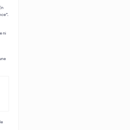
En
nce”.
e ni
cune
de