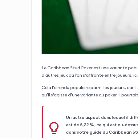
Le Caribbean Stud Poker est une variante popul
d’autres jeux où l’on s’affronte entre joueurs, i
Cela l’a rendu populaire parmi les joueurs, car il 
qu’il s’agisse d’une variante du poker, il pour
Un autre aspect dans lequel il dif
est de 5,22 %, ce qui est au-dessu
dans notre guide du Caribbean Stud