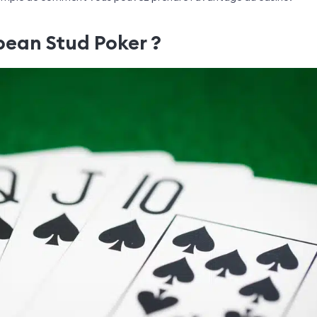
bean Stud Poker ?