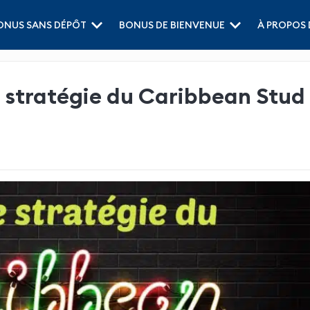
ONUS SANS DÉPÔT
BONUS DE BIENVENUE
À PROPOS
a stratégie du Caribbean Stud