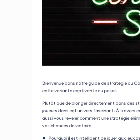
Bienvenue dans notre guide de stratégie du Cari
cette variante captivante du poker.
Plutôt que de plonger directement dans des st
joueurs dans cet univers fascinant. À travers ce
aussi vous révéler comment une stratégie élém
vos chances de victoire.
Pourquoi il est intelligent de jouer aux jeux