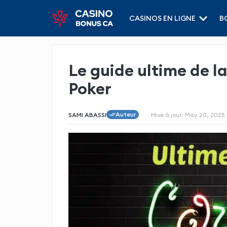
CASINOS EN LIGNE
B
Le guide ultime de l
Poker
Auteur
SAMI ABASSI
Mise à jour:
May 20, 2025