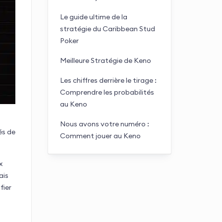
Le guide ultime de la
stratégie du Caribbean Stud
Poker
Meilleure Stratégie de Keno
Les chiffres derrière le tirage :
Comprendre les probabilités
au Keno
Nous avons votre numéro :
és de
Comment jouer au Keno
x
ais
fier