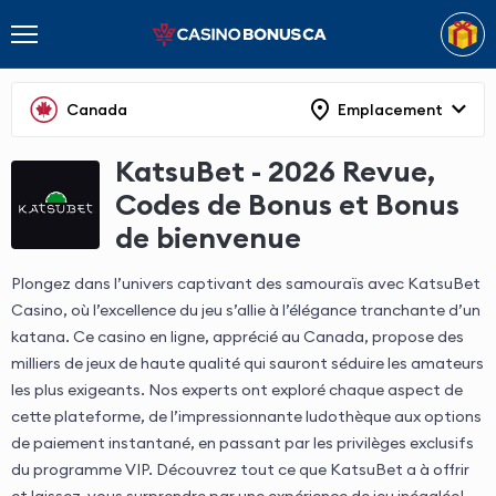
Canada
Emplacement
KatsuBet - 2026 Revue,
Codes de Bonus et Bonus
de bienvenue
Plongez dans l’univers captivant des samouraïs avec KatsuBet
Casino, où l’excellence du jeu s’allie à l’élégance tranchante d’un
katana. Ce casino en ligne, apprécié au Canada, propose des
milliers de jeux de haute qualité qui sauront séduire les amateurs
les plus exigeants. Nos experts ont exploré chaque aspect de
cette plateforme, de l’impressionnante ludothèque aux options
de paiement instantané, en passant par les privilèges exclusifs
du programme VIP. Découvrez tout ce que KatsuBet a à offrir