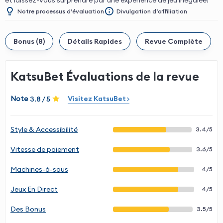
et laissez-vous surprendre par une expérience de jeu inégalée!
Notre processus d’évaluation
Divulgation d’affiliation
Bonus (8)
Détails Rapides
Revue Complète
KatsuBet Évaluations de la revue
Note
Visitez KatsuBet
3.8 / 5
Style & Accessibilité
3.4/5
Vitesse de paiement
3.6/5
Machines-à-sous
4/5
Jeux En Direct
4/5
Des Bonus
3.5/5