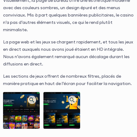
Visuellement, la page de bureau offre une esthétique moderne
avec des couleurs sombres, un design épuré et des menus
conviviaux. Mis à part quelques bannières publicitaires, le casino
n’a pas d’autres éléments visuels, ce qui le rend plutôt
minimaliste.
La page web et les jeux se chargent rapidement, et tous les jeux
en direct auxquels nous avons joué étaient en HD intégrale.
Nous n’avons également remarqué aucun décalage durant les
diffusions en direct.
Les sections de jeux offrent de nombreux filtres, placés de
manière pratique en haut de l’écran pour faciliter la navigation.