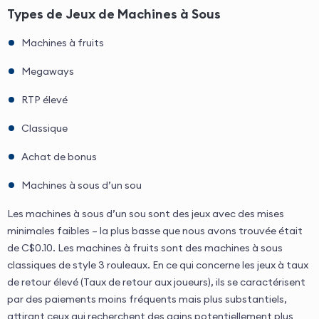
Types de Jeux de Machines à Sous
Machines à fruits
Megaways
RTP élevé
Classique
Achat de bonus
Machines à sous d’un sou
Les machines à sous d’un sou sont des jeux avec des mises
minimales faibles – la plus basse que nous avons trouvée était
de C$0.10. Les machines à fruits sont des machines à sous
classiques de style 3 rouleaux. En ce qui concerne les jeux à taux
de retour élevé (Taux de retour aux joueurs), ils se caractérisent
par des paiements moins fréquents mais plus substantiels,
attirant ceux qui recherchent des gains potentiellement plus