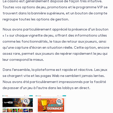
Le casino est généralement disposé de façon très intuitive.
Toutes vos options de jeu, promotions et le programme VIP se
trouvent dans la bannière supérieure, et un bouton de compte
regroupe toutes les options de gestion.
Nous avons particulièrement apprécié la présence d’un bouton
« I » sur chaque vignette de jeu, offrant des informations utiles
comme les fonctionnalités, le taux de retour aux joueurs, ainsi
qu’une capture d’écran en situation réelle. Cette option, encore
assez rare, permet aux joueurs de repérer rapidement le jeu qui
leur correspond le mieux.
Dans l’ensemble, la plateforme est rapide et réactive. Les jeux
se chargent vite et les pages Web ne semblent jamais lentes.
Nous avons été particulièrement impressionnés par la facilité
de passer d’un jeu à l’autre dans les lobbys en direct.