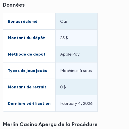
Données
Bonus réclamé
Oui
Montant du dépôt
25 $
Méthode de dépôt
Apple Pay
Types de jeux joués
Machines à sous
Montant de retrait
0 $
Dernière vérification
February 4, 2026
Merlin Casino Aperçu de la Procédure