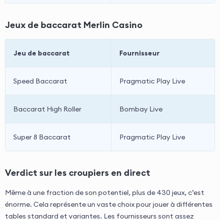
Jeux de baccarat Merlin Casino
Jeu de baccarat
Fournisseur
Speed Baccarat
Pragmatic Play Live
Baccarat High Roller
Bombay Live
Super 8 Baccarat
Pragmatic Play Live
Verdict sur les croupiers en direct
Même à une fraction de son potentiel, plus de 430 jeux, c’est
énorme. Cela représente un vaste choix pour jouer à différentes
tables standard et variantes. Les fournisseurs sont assez