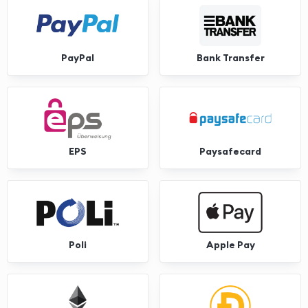
PayPal
Bank Transfer
EPS
Paysafecard
Poli
Apple Pay