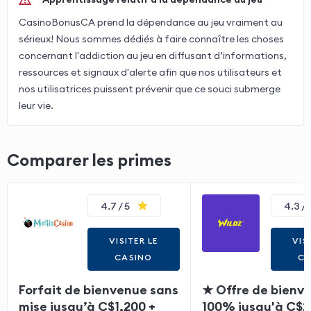
CasinoBonusCA prend la dépendance au jeu vraiment au
sérieux! Nous sommes dédiés à faire connaître les choses
concernant l'addiction au jeu en diffusant d’informations,
ressources et signaux d'alerte afin que nos utilisateurs et
nos utilisatrices puissent prévenir que ce souci submerge
leur vie.
Comparer les primes
4.7 / 5
4.3 / 
VISITER LE
VIS
CASINO
CA
Forfait de bienvenue sans
★ Offre de bienve
mise jusqu’à C$1,200 +
100% jusqu'à C$2