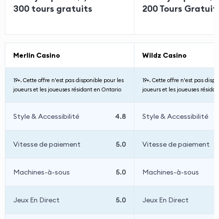
300 tours gratuits
200 Tours Gratuit
Merlin Casino
Wildz Casino
19+. Cette offre n'est pas disponible pour les
19+. Cette offre n'est pas disp
joueurs et les joueuses résidant en Ontario
joueurs et les joueuses résida
Style & Accessibilité
4.8
Style & Accessibilité
Vitesse de paiement
5.0
Vitesse de paiement
Machines-à-sous
5.0
Machines-à-sous
Jeux En Direct
5.0
Jeux En Direct