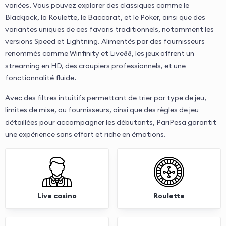
variées. Vous pouvez explorer des classiques comme le
Blackjack, la Roulette, le Baccarat, et le Poker, ainsi que des
variantes uniques de ces favoris traditionnels, notamment les
versions Speed et Lightning. Alimentés par des fournisseurs
renommés comme Winfinity et Live88, les jeux offrent un
streaming en HD, des croupiers professionnels, et une
fonctionnalité fluide.
Avec des filtres intuitifs permettant de trier par type de jeu,
limites de mise, ou fournisseurs, ainsi que des règles de jeu
détaillées pour accompagner les débutants, PariPesa garantit
une expérience sans effort et riche en émotions.
Live casino
Roulette