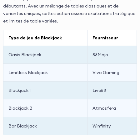
débutants. Avec un mélange de tables classiques et de
variantes uniques, cette section associe excitation stratégique
et limites de table variées.
Type de jeu de Blackjack
Fournisseur
Oasis Blackjack
88Mojo
Limitless Blackjack
Vivo Gaming
Blackjack 1
Live88
Blackjack B
Atmosfera
Bar Blackjack
Winfinity