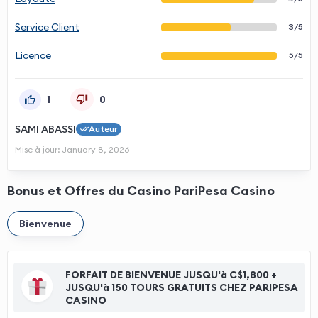
Service Client
3/5
Licence
5/5
1
0
SAMI ABASSI
Auteur
Mise à jour:
January 8, 2026
Bonus et Offres du Casino PariPesa Casino
Bienvenue
FORFAIT DE BIENVENUE JUSQU'à C$1,800 +
JUSQU'à 150 TOURS GRATUITS CHEZ PARIPESA
CASINO