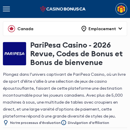
Canada
Emplacement
PariPesa Casino - 2026
Revue, Codes de Bonus et
Bonus de bienvenue
Plongez dans l’univers captivant de PariPesa Casino, où un livre
de sport d’élite s’allie à une sélection de jeux de casino
époustouflante, faisant de cette plateforme une destination
incontournable pour les joueurs canadiens. Avec plus de 5,000
machines à sous, une multitude de tables avec croupiers en
direct, et une large variété d’options de paiement, cette
plateforme répond à une grande diversité de styles de jeu.
Notre processus d’évaluation
Divulgation d’affiliation