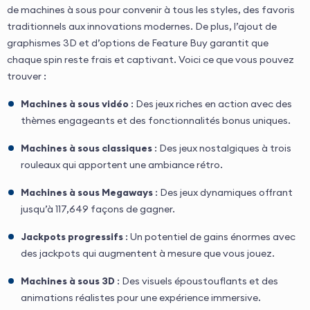
de machines à sous pour convenir à tous les styles, des favoris
traditionnels aux innovations modernes. De plus, l’ajout de
graphismes 3D et d’options de Feature Buy garantit que
chaque spin reste frais et captivant. Voici ce que vous pouvez
trouver :
Machines à sous vidéo
: Des jeux riches en action avec des
thèmes engageants et des fonctionnalités bonus uniques.
Machines à sous classiques
: Des jeux nostalgiques à trois
rouleaux qui apportent une ambiance rétro.
Machines à sous Megaways
: Des jeux dynamiques offrant
jusqu’à 117,649 façons de gagner.
Jackpots progressifs
: Un potentiel de gains énormes avec
des jackpots qui augmentent à mesure que vous jouez.
Machines à sous 3D
: Des visuels époustouflants et des
animations réalistes pour une expérience immersive.