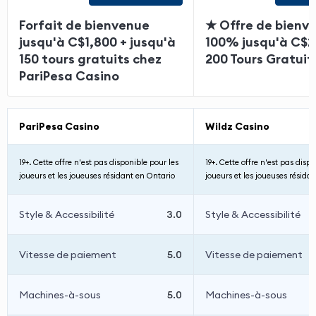
Forfait de bienvenue
★ Offre de bienve
jusqu'à C$1,800 + jusqu'à
100% jusqu'à C$2
150 tours gratuits chez
200 Tours Gratuit
PariPesa Casino
PariPesa Casino
Wildz Casino
19+. Cette offre n'est pas disponible pour les
19+. Cette offre n'est pas disp
joueurs et les joueuses résidant en Ontario
joueurs et les joueuses résida
Style & Accessibilité
3.0
Style & Accessibilité
Vitesse de paiement
5.0
Vitesse de paiement
Machines-à-sous
5.0
Machines-à-sous