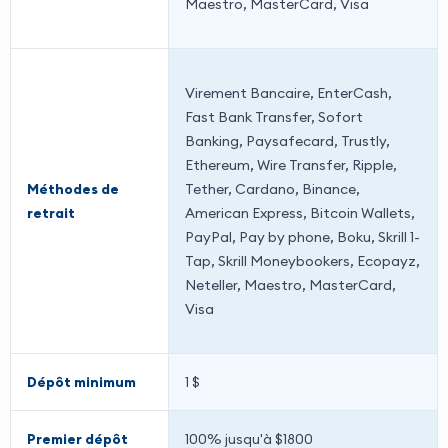
Maestro, MasterCard, Visa
Virement Bancaire, EnterCash,
Fast Bank Transfer, Sofort
Banking, Paysafecard, Trustly,
Ethereum, Wire Transfer, Ripple,
Méthodes de
Tether, Cardano, Binance,
retrait
American Express, Bitcoin Wallets,
PayPal, Pay by phone, Boku, Skrill 1-
Tap, Skrill Moneybookers, Ecopayz,
Neteller, Maestro, MasterCard,
Visa
Dépôt minimum
1 $
Premier dépôt
100% jusqu'à $1800