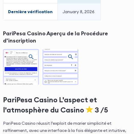
Dernière vérification
January 8, 2026
PariPesa Casino Aperçu de la Procédure
d'inscription
PariPesa Casino L'aspect et
l'atmosphère du Casino
3 /5
PariPesa Casino réussit l’exploit de marier simplicité et
raffinement, avec une interface à la fois élégante et intuitive,