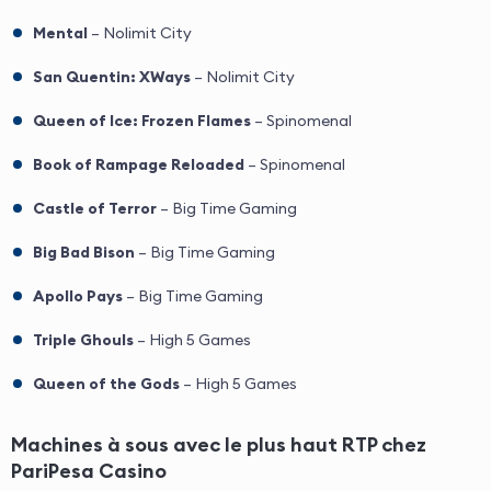
Mental
– Nolimit City
San Quentin: XWays
– Nolimit City
Queen of Ice: Frozen Flames
– Spinomenal
Book of Rampage Reloaded
– Spinomenal
Castle of Terror
– Big Time Gaming
Big Bad Bison
– Big Time Gaming
Apollo Pays
– Big Time Gaming
Triple Ghouls
– High 5 Games
Queen of the Gods
– High 5 Games
Machines à sous avec le plus haut RTP chez
PariPesa Casino