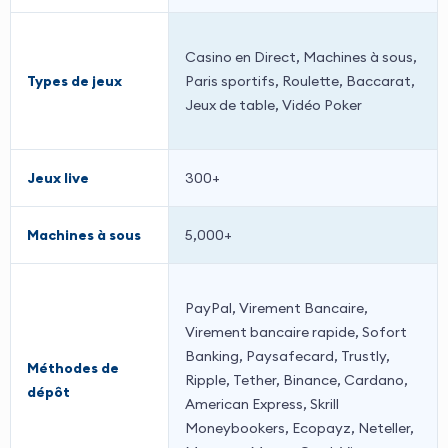
Casino en Direct, Machines à sous,
Types de jeux
Paris sportifs, Roulette, Baccarat,
Jeux de table, Vidéo Poker
Jeux live
300+
Machines à sous
5,000+
PayPal, Virement Bancaire,
Virement bancaire rapide, Sofort
Banking, Paysafecard, Trustly,
Méthodes de
Ripple, Tether, Binance, Cardano,
dépôt
American Express, Skrill
Moneybookers, Ecopayz, Neteller,