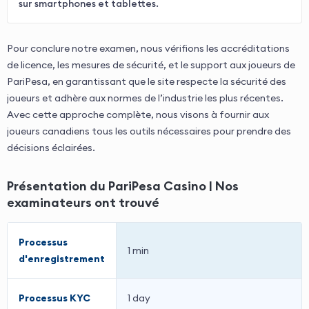
sur smartphones et tablettes.
Pour conclure notre examen, nous vérifions les accréditations
de licence, les mesures de sécurité, et le support aux joueurs de
PariPesa, en garantissant que le site respecte la sécurité des
joueurs et adhère aux normes de l’industrie les plus récentes.
Avec cette approche complète, nous visons à fournir aux
joueurs canadiens tous les outils nécessaires pour prendre des
décisions éclairées.
Présentation du PariPesa Casino | Nos
examinateurs ont trouvé
Processus
1 min
d'enregistrement
Processus KYC
1 day