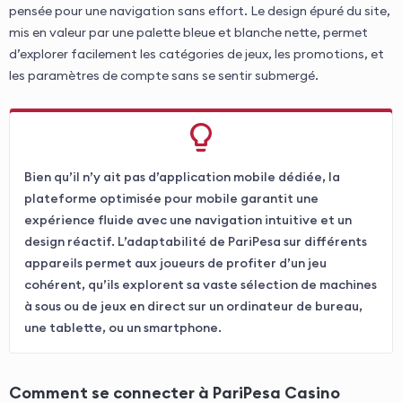
pensée pour une navigation sans effort. Le design épuré du site,
mis en valeur par une palette bleue et blanche nette, permet
d’explorer facilement les catégories de jeux, les promotions, et
les paramètres de compte sans se sentir submergé.
Bien qu’il n’y ait pas d’application mobile dédiée, la
plateforme optimisée pour mobile garantit une
expérience fluide avec une navigation intuitive et un
design réactif. L’adaptabilité de PariPesa sur différents
appareils permet aux joueurs de profiter d’un jeu
cohérent, qu’ils explorent sa vaste sélection de machines
à sous ou de jeux en direct sur un ordinateur de bureau,
une tablette, ou un smartphone.
Comment se connecter à PariPesa Casino