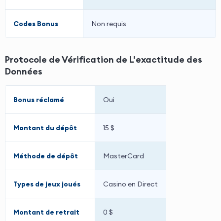
Codes Bonus
Non requis
Protocole de Vérification de L'exactitude des
Données
Bonus réclamé
Oui
Montant du dépôt
15 $
Méthode de dépôt
MasterCard
Types de jeux joués
Casino en Direct
Montant de retrait
0 $