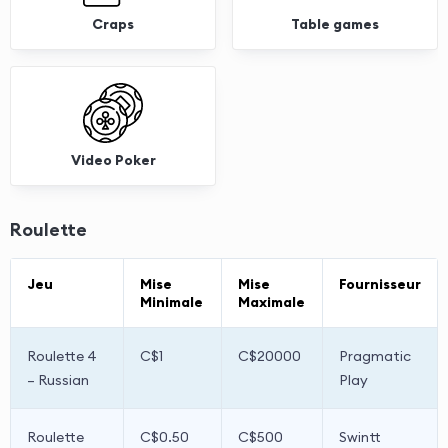
Craps
Table games
Video Poker
Roulette
Jeu
Mise
Mise
Fournisseur
Minimale
Maximale
Roulette 4
C$1
C$20000
Pragmatic
– Russian
Play
Roulette
C$0.50
C$500
Swintt