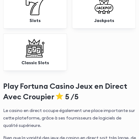
Slots
Jackpots
Classic Slots
Play Fortuna Casino Jeux en Direct
Avec Croupier
5 /5
Le casino en direct occupe également une place importante sur
cette plateforme, grâce à ses fournisseurs de logiciels de
qualité supérieure.
Bien que la variété des jeux de casino en direct soit très large, de