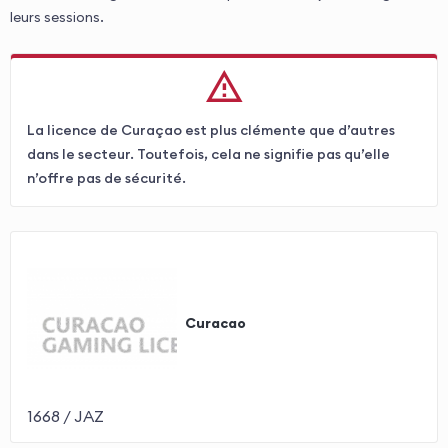
leurs sessions.
La licence de Curaçao est plus clémente que d’autres
dans le secteur. Toutefois, cela ne signifie pas qu’elle
n’offre pas de sécurité.
Curacao
1668 / JAZ