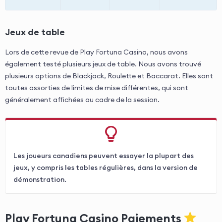
Jeux de table
Lors de cette revue de Play Fortuna Casino, nous avons
également testé plusieurs jeux de table. Nous avons trouvé
plusieurs options de Blackjack, Roulette et Baccarat. Elles sont
toutes assorties de limites de mise différentes, qui sont
généralement affichées au cadre de la session.
Les joueurs canadiens peuvent essayer la plupart des
jeux, y compris les tables régulières, dans la version de
démonstration.
Play Fortuna Casino Paiements