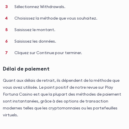
Sélectionnez Withdrawals.
Choisissez la méthode que vous souhaitez.
Saisissez le montant.
Saisissez les données.
Cliquez sur Continue pour terminer.
Délai de paiement
Quant aux délais de retrait, ils dépendent de la méthode que
vous avez utilisée. Le point positif de notre revue sur Play
Fortuna Casino est que la plupart des méthodes de paiement
sont instantanées, grâce à des options de transaction
modernes telles que les cryptomonnaies ou les portefeuilles
virtuels.