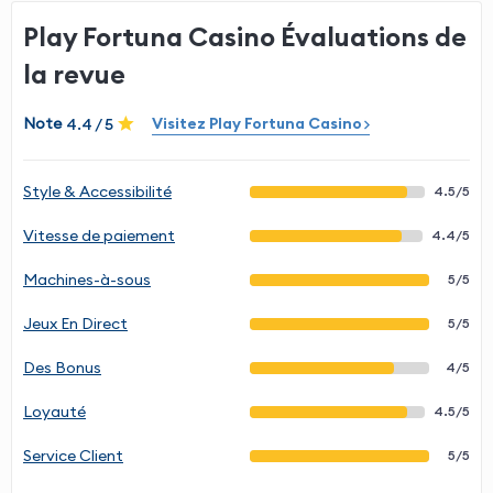
Play Fortuna Casino Évaluations de
la revue
Note
Visitez Play Fortuna Casino
4.4 / 5
Style & Accessibilité
4.5/5
Vitesse de paiement
4.4/5
Machines-à-sous
5/5
Jeux En Direct
5/5
Des Bonus
4/5
Loyauté
4.5/5
Service Client
5/5