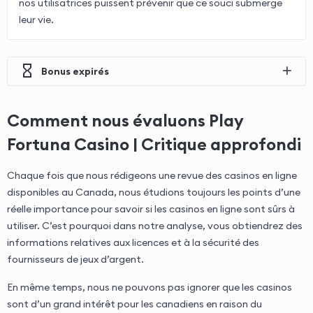
nos utilisatrices puissent prévenir que ce souci submerge
leur vie.
Bonus expirés
Comment nous évaluons Play
Fortuna Casino | Critique approfondi
Chaque fois que nous rédigeons une revue des casinos en ligne
disponibles au Canada, nous étudions toujours les points d’une
réelle importance pour savoir si les casinos en ligne sont sûrs à
utiliser. C’est pourquoi dans notre analyse, vous obtiendrez des
informations relatives aux licences et à la sécurité des
fournisseurs de jeux d’argent.
En même temps, nous ne pouvons pas ignorer que les casinos
sont d’un grand intérêt pour les canadiens en raison du