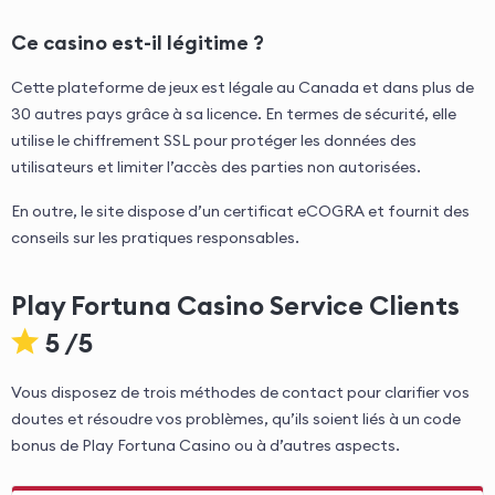
Ce casino est-il légitime ?
Cette plateforme de jeux est légale au Canada et dans plus de
30 autres pays grâce à sa licence. En termes de sécurité, elle
utilise le chiffrement SSL pour protéger les données des
utilisateurs et limiter l’accès des parties non autorisées.
En outre, le site dispose d’un certificat eCOGRA et fournit des
conseils sur les pratiques responsables.
Play Fortuna Casino Service Clients
5 /5
Vous disposez de trois méthodes de contact pour clarifier vos
doutes et résoudre vos problèmes, qu’ils soient liés à un code
bonus de Play Fortuna Casino ou à d’autres aspects.