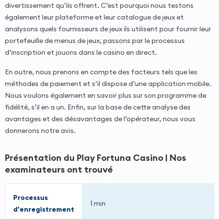
divertissement qu’ils offrent. C’est pourquoi nous testons
également leur plateforme et leur catalogue de jeux et
analysons quels fournisseurs de jeux ils utilisent pour fournir leur
portefeuille de menus de jeux, passons par le processus
d’inscription et jouons dans le casino en direct.
En outre, nous prenons en compte des facteurs tels que les
méthodes de paiement et s’il dispose d’une application mobile.
Nous voulons également en savoir plus sur son programme de
fidélité, s’il en a un. Enfin, sur la base de cette analyse des
avantages et des désavantages de l’opérateur, nous vous
donnerons notre avis.
Présentation du Play Fortuna Casino | Nos
examinateurs ont trouvé
Processus
1 min
d'enregistrement