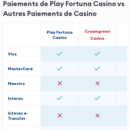
Paiements de Play Fortuna Casino vs
Autres Paiements de Casino
Crowngreen
Play Fortuna
Casino
Casino
Visa
MasterCard
Maestro
Interac
Interac e-
Transfer