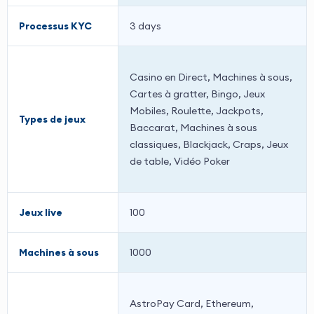
Processus KYC
3 days
Casino en Direct, Machines à sous,
Cartes à gratter, Bingo, Jeux
Mobiles, Roulette, Jackpots,
Types de jeux
Baccarat, Machines à sous
classiques, Blackjack, Craps, Jeux
de table, Vidéo Poker
Jeux live
100
Machines à sous
1000
AstroPay Card, Ethereum,