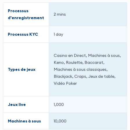
Processus
2 mins
d'enregistrement
Processus KYC
1 day
Casino en Direct, Machines à sous,
Keno, Roulette, Baccarat,
Types de jeux
Machines à sous classiques,
Blackjack, Craps, Jeux de table,
Vidéo Poker
Jeux live
1,000
Machines à sous
10,000