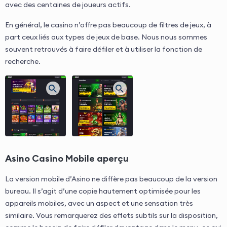
avec des centaines de joueurs actifs.
En général, le casino n’offre pas beaucoup de filtres de jeux, à
part ceux liés aux types de jeux de base. Nous nous sommes
souvent retrouvés à faire défiler et à utiliser la fonction de
recherche.
Asino Casino Mobile aperçu
La version mobile d’Asino ne diffère pas beaucoup de la version
bureau. Il s’agit d’une copie hautement optimisée pour les
appareils mobiles, avec un aspect et une sensation très
similaire. Vous remarquerez des effets subtils sur la disposition,