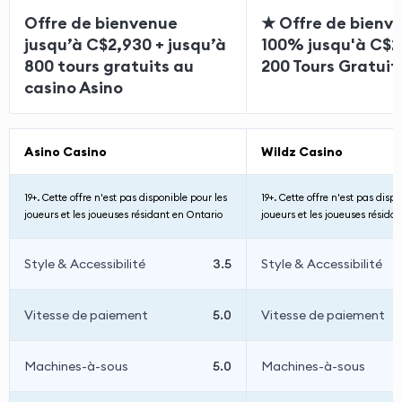
Offre de bienvenue
★ Offre de bienve
jusqu’à C$2,930 + jusqu’à
100% jusqu'à C$2
800 tours gratuits au
200 Tours Gratuit
casino Asino
Asino Casino
Wildz Casino
19+. Cette offre n'est pas disponible pour les
19+. Cette offre n'est pas disp
joueurs et les joueuses résidant en Ontario
joueurs et les joueuses résida
Style & Accessibilité
3.5
Style & Accessibilité
Vitesse de paiement
5.0
Vitesse de paiement
Machines-à-sous
5.0
Machines-à-sous