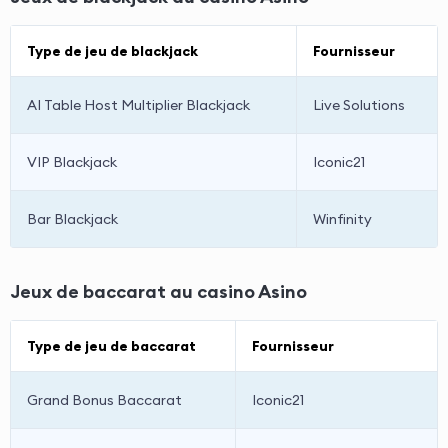
Type de jeu de blackjack
Fournisseur
AI Table Host Multiplier Blackjack
Live Solutions
VIP Blackjack
Iconic21
Bar Blackjack
Winfinity
Jeux de baccarat au casino Asino
Type de jeu de baccarat
Fournisseur
Grand Bonus Baccarat
Iconic21