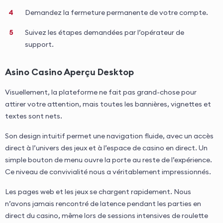
Demandez la fermeture permanente de votre compte.
Suivez les étapes demandées par l’opérateur de
support.
Asino Casino Aperçu Desktop
Visuellement, la plateforme ne fait pas grand-chose pour
attirer votre attention, mais toutes les bannières, vignettes et
textes sont nets.
Son design intuitif permet une navigation fluide, avec un accès
direct à l’univers des jeux et à l’espace de casino en direct. Un
simple bouton de menu ouvre la porte au reste de l’expérience.
Ce niveau de convivialité nous a véritablement impressionnés.
Les pages web et les jeux se chargent rapidement. Nous
n’avons jamais rencontré de latence pendant les parties en
direct du casino, même lors de sessions intensives de roulette