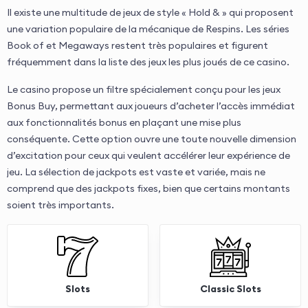
Il existe une multitude de jeux de style « Hold & » qui proposent
une variation populaire de la mécanique de Respins. Les séries
Book of et Megaways restent très populaires et figurent
fréquemment dans la liste des jeux les plus joués de ce casino.
Le casino propose un filtre spécialement conçu pour les jeux
Bonus Buy, permettant aux joueurs d’acheter l’accès immédiat
aux fonctionnalités bonus en plaçant une mise plus
conséquente. Cette option ouvre une toute nouvelle dimension
d’excitation pour ceux qui veulent accélérer leur expérience de
jeu. La sélection de jackpots est vaste et variée, mais ne
comprend que des jackpots fixes, bien que certains montants
soient très importants.
Slots
Classic Slots