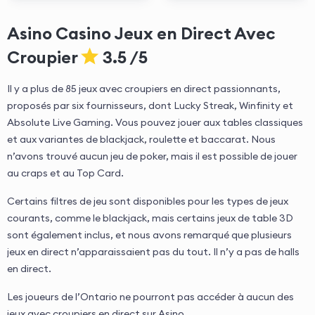
Asino Casino Jeux en Direct Avec
Croupier
3.5 /5
Il y a plus de 85 jeux avec croupiers en direct passionnants,
proposés par six fournisseurs, dont Lucky Streak, Winfinity et
Absolute Live Gaming. Vous pouvez jouer aux tables classiques
et aux variantes de blackjack, roulette et baccarat. Nous
n’avons trouvé aucun jeu de poker, mais il est possible de jouer
au craps et au Top Card.
Certains filtres de jeu sont disponibles pour les types de jeux
courants, comme le blackjack, mais certains jeux de table 3D
sont également inclus, et nous avons remarqué que plusieurs
jeux en direct n’apparaissaient pas du tout. Il n’y a pas de halls
en direct.
Les joueurs de l’Ontario ne pourront pas accéder à aucun des
jeux avec croupiers en direct sur Asino.