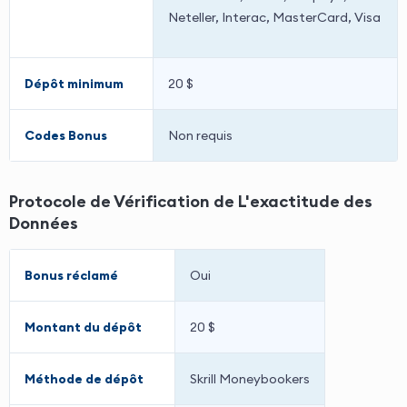
Neteller, Interac, MasterCard, Visa
Dépôt minimum
20 $
Codes Bonus
Non requis
Protocole de Vérification de L'exactitude des
Données
Bonus réclamé
Oui
Montant du dépôt
20 $
Méthode de dépôt
Skrill Moneybookers