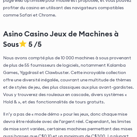
page web optimisée pour mobile est proposée, et vous pouvez
profiter du casino en utilisant des navigateurs compatibles
comme Safari et Chrome.
Asino Casino Jeux de Machines à
Sous
5 /5
Nous avons compté plus de 10 000 machines à sous provenant
de plus de 55 fournisseurs de logiciels, notamment Kalamba
Games, Yggdrasil et Clawbuster. Cette incroyable collection
offre une diversité inégalée, couvrant une multitude de thèmes
et de styles de jeu, des plus classiques aux plus avant-gardistes.
Vous y trouverez des rouleaux en cascade, divers systèmes «
Hold & », et des fonctionnalités de tours gratuits.
Il n’y a pas de « mode démo » pour les jeux, donc chaque mise
devra être réalisée avec de l’argent réel. Cependant, les limites
de mise sont variées, certaines machines permettant des mises
aussi basses que C$0.10 et un maximum de C$300. La plupart