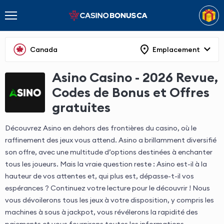
Canada
Emplacement
Asino Casino - 2026 Revue,
Codes de Bonus et Offres
gratuites
Découvrez Asino en dehors des frontières du casino, où le
raffinement des jeux vous attend. Asino a brillamment diversifié
son offre, avec une multitude d’options destinées à enchanter
tous les joueurs. Mais la vraie question reste : Asino est-il à la
hauteur de vos attentes et, qui plus est, dépasse-t-il vos
espérances ? Continuez votre lecture pour le découvrir ! Nous
vous dévoilerons tous les jeux à votre disposition, y compris les
machines à sous à jackpot, vous révélerons la rapidité des