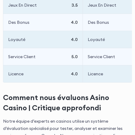
Jeux En Direct
3.5
Jeux En Direct
Des Bonus
4.0
Des Bonus
Loyauté
4.0
Loyauté
Service Client
5.0
Service Client
Licence
4.0
Licence
Comment nous évaluons Asino
Casino | Critique approfondi
Notre équipe d’experts en casinos utilise un système
d’évaluation spécialisé pour tester, analyser et examiner les