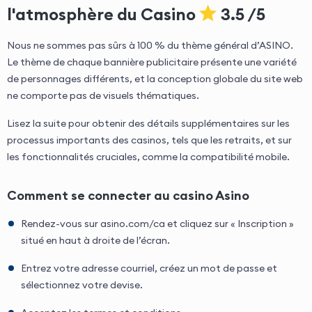
l'atmosphère du Casino
3.5 /5
Nous ne sommes pas sûrs à 100 % du thème général d’ASINO.
Le thème de chaque bannière publicitaire présente une variété
de personnages différents, et la conception globale du site web
ne comporte pas de visuels thématiques.
Lisez la suite pour obtenir des détails supplémentaires sur les
processus importants des casinos, tels que les retraits, et sur
les fonctionnalités cruciales, comme la compatibilité mobile.
Comment se connecter au casino Asino
Rendez-vous sur asino.com/ca et cliquez sur « Inscription »
situé en haut à droite de l’écran.
Entrez votre adresse courriel, créez un mot de passe et
sélectionnez votre devise.