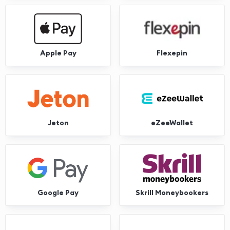
Apple Pay
Flexepin
Jeton
eZeeWallet
Google Pay
Skrill Moneybookers