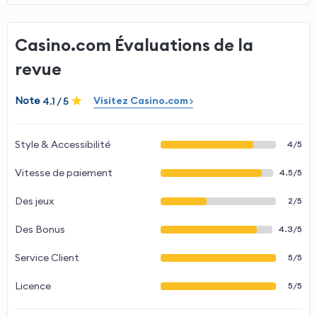
Casino.com Évaluations de la
revue
Note
Visitez Casino.com
4.1 / 5
Style & Accessibilité
4/5
Vitesse de paiement
4.5/5
Des jeux
2/5
Des Bonus
4.3/5
Service Client
5/5
Licence
5/5