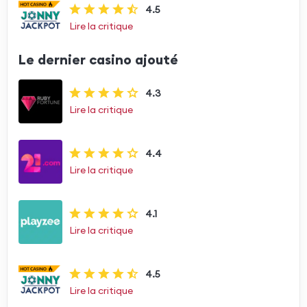
4.5
Lire la critique
Le dernier casino ajouté
4.3
Lire la critique
4.4
Lire la critique
4.1
Lire la critique
4.5
Lire la critique