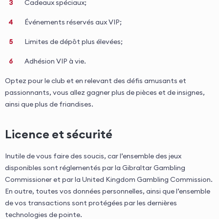
Cadeaux spéciaux;
Événements réservés aux VIP;
Limites de dépôt plus élevées;
Adhésion VIP à vie.
Optez pour le club et en relevant des défis amusants et
passionnants, vous allez gagner plus de pièces et de insignes,
ainsi que plus de friandises.
Licence et sécurité
Inutile de vous faire des soucis, car l’ensemble des jeux
disponibles sont réglementés par la Gibraltar Gambling
Commissioner et par la United Kingdom Gambling Commission.
En outre, toutes vos données personnelles, ainsi que l’ensemble
de vos transactions sont protégées par les dernières
technologies de pointe.