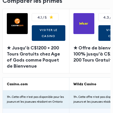
Comparer les primes
4.1 / 5
4.3 / 
VISITER LE
VIS
CASINO
CA
★ Jusqu'à C$1200 + 200
★ Offre de bienve
Tours Gratuits chez Age
100% jusqu'à C$2
of Gods comme Paquet
200 Tours Gratuit
de Bienvenue
Casino.com
Wildz Casino
19+. Cette offre n'est pas disponible pour les
19+. Cette offre n'est pas disp
joueurs et les joueuses résidant en Ontario
joueurs et les joueuses résida