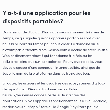
Y a-t-il une application pour les
dispositifs portables?
Dans le monde d’aujourd’hui, nous avons vraiment très peu de
temps, ce qui signifie que nos appareils portables sont avec
nous la plupart du temps pour nous aider. Le domaine du jeu
n’étant pas différent, alors Casino.com a décidé de créer un site
Web entièrement réactif qui fonctionne à la fois sur les
cellulaires, ainsi que sur les tablettes. Pour y avoir accés, vous
devez disposer d’une connexion Internet solide, ainsi que de
taper le nom de la plateforme dans votre navigateur.
En outre, les usagers et les usagères des écosystèmes digitaux
de type iOS et d’Android ont une raison d’être
heureux/heureuses car ce site de jeu leur a créé des
applications. Si vos appareils fonctionnent sous iOS ou Android,
rendez-vous sur l’App Store ou le Google Play Store pour la