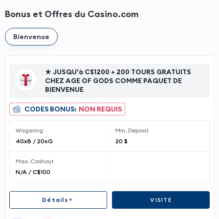
Bonus et Offres du Casino.com
Bienvenue
★ JUSQU'à C$1200 + 200 TOURS GRATUITS
CHEZ AGE OF GODS COMME PAQUET DE
BIENVENUE
CODES BONUS:
NON REQUIS
Wagering
Min. Deposit
40xB / 20xG
20 $
Max. Cashout
N/A / C$100
Détails
VISITE