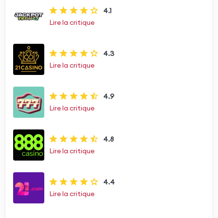
4.1
Lire la critique
4.3
Lire la critique
4.9
Lire la critique
4.8
Lire la critique
4.4
Lire la critique