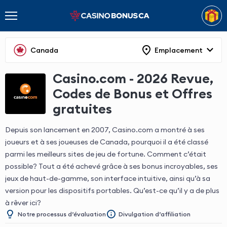
Canada
Emplacement
Casino.com - 2026 Revue,
Codes de Bonus et Offres
gratuites
Depuis son lancement en 2007, Casino.com a montré à ses
joueurs et à ses joueuses de Canada, pourquoi il a été classé
parmi les meilleurs sites de jeu de fortune. Comment c’était
possible? Tout a été achevé grâce à ses bonus incroyables, ses
jeux de haut-de-gamme, son interface intuitive, ainsi qu’à sa
version pour les dispositifs portables. Qu’est-ce qu’il y a de plus
à rêver ici?
Notre processus d’évaluation
Divulgation d’affiliation