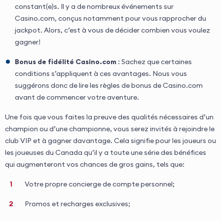
constant(e)s. Il y a de nombreux événements sur
Casino.com, conçus notamment pour vous rapprocher du
jackpot. Alors, c’est à vous de décider combien vous voulez
gagner!
Bonus de fidélité Casino.com
: Sachez que certaines
conditions s’appliquent à ces avantages. Nous vous
suggérons donc de lire les règles de bonus de Casino.com
avant de commencer votre aventure.
Une fois que vous faites la preuve des qualités nécessaires d’un
champion ou d’une championne, vous serez invités à rejoindre le
club VIP et à gagner davantage. Cela signifie pour les joueurs ou
les joueuses du Canada qu’il y a toute une série des bénéfices
qui augmenteront vos chances de gros gains, tels que:
Votre propre concierge de compte personnel;
Promos et recharges exclusives;