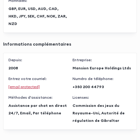
Monnaies:
GBP, EUR, USD, AUD, CAD,
HKD, JPY, SEK, CHF, NOK, ZAR,
NZD
Informations complémentaires
Depuis:
Entreprise:
2008
Mansion Europe Holdings Ltds
Entrez votre courriel:
Numéro de téléphone:
[email protected]
+350 200 44793
Méthodes d'assistance:
Licenses:
Assistance par chat en direct
Commission des jeux du
24/7, Email, Par téléphone
Royaume-Uni, Autorité de
régulation de Gibraltar