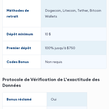
Méthodes de
Dogecoin, Litecoin, Tether, Bitcoin
retrait
Wallets
Dépôt minimum
10 $
Premier dépôt
100% jusqu'à $750
Codes Bonus
Non requis
Protocole de Vérification de L'exactitude des
Données
Bonus réclamé
Oui