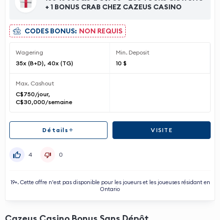
+ 1 BONUS CRAB CHEZ CAZEUS CASINO
CODES BONUS:
NON REQUIS
Wagering
Min. Deposit
35x (B+D), 40x (TG)
10 $
Max. Cashout
C$750/jour,
C$30,000/semaine
Détails
VISITE
4
0
19+. Cette offre n'est pas disponible pour les joueurs et les joueuses résidant en
Ontario
Cazeus Casino Bonus Sans Dépôt