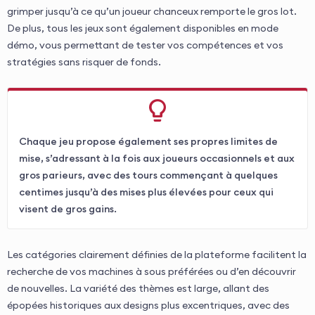
grimper jusqu’à ce qu’un joueur chanceux remporte le gros lot.
De plus, tous les jeux sont également disponibles en mode
démo, vous permettant de tester vos compétences et vos
stratégies sans risquer de fonds.
Chaque jeu propose également ses propres limites de
mise, s’adressant à la fois aux joueurs occasionnels et aux
gros parieurs, avec des tours commençant à quelques
centimes jusqu’à des mises plus élevées pour ceux qui
visent de gros gains.
Les catégories clairement définies de la plateforme facilitent la
recherche de vos machines à sous préférées ou d’en découvrir
de nouvelles. La variété des thèmes est large, allant des
épopées historiques aux designs plus excentriques, avec des