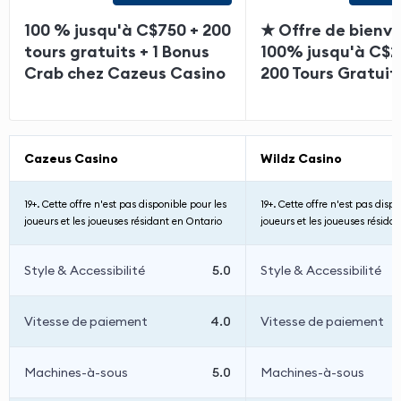
100 % jusqu'à C$750 + 200
★ Offre de bienve
tours gratuits + 1 Bonus
100% jusqu'à C$2
Crab chez Cazeus Casino
200 Tours Gratuit
Cazeus Casino
Wildz Casino
19+. Cette offre n'est pas disponible pour les
19+. Cette offre n'est pas disp
joueurs et les joueuses résidant en Ontario
joueurs et les joueuses résida
Style & Accessibilité
5.0
Style & Accessibilité
Vitesse de paiement
4.0
Vitesse de paiement
Machines-à-sous
5.0
Machines-à-sous