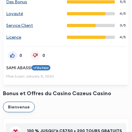
Des Bonus
5/5
Loyauté
4/5
Service Client
3/5
Licence
4/5
0
0
SAMI ABASSI
Auteur
Mise à jour:
January 8, 2026
Bonus et Offres du Casino Cazeus Casino
Bienvenue
100 % JUSQU'à C$750 + 200 TOURS GRATUITS