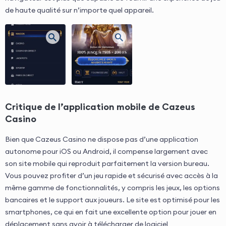
de haute qualité sur n’importe quel appareil.
Critique de l’application mobile de Cazeus
Casino
Bien que Cazeus Casino ne dispose pas d’une application
autonome pour iOS ou Android, il compense largement avec
son site mobile qui reproduit parfaitement la version bureau.
Vous pouvez profiter d’un jeu rapide et sécurisé avec accès à la
même gamme de fonctionnalités, y compris les jeux, les options
bancaires et le support aux joueurs. Le site est optimisé pour les
smartphones, ce qui en fait une excellente option pour jouer en
déplacement sans avoir à télécharger de logiciel