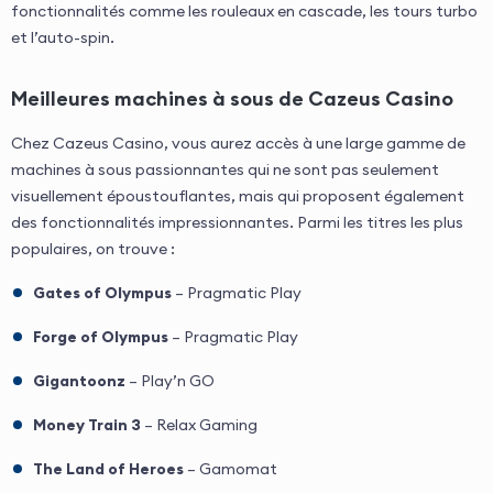
fonctionnalités comme les rouleaux en cascade, les tours turbo
et l’auto-spin.
Meilleures machines à sous de Cazeus Casino
Chez Cazeus Casino, vous aurez accès à une large gamme de
machines à sous passionnantes qui ne sont pas seulement
visuellement époustouflantes, mais qui proposent également
des fonctionnalités impressionnantes. Parmi les titres les plus
populaires, on trouve :
Gates of Olympus
– Pragmatic Play
Forge of Olympus
– Pragmatic Play
Gigantoonz
– Play’n GO
Money Train 3
– Relax Gaming
The Land of Heroes
– Gamomat