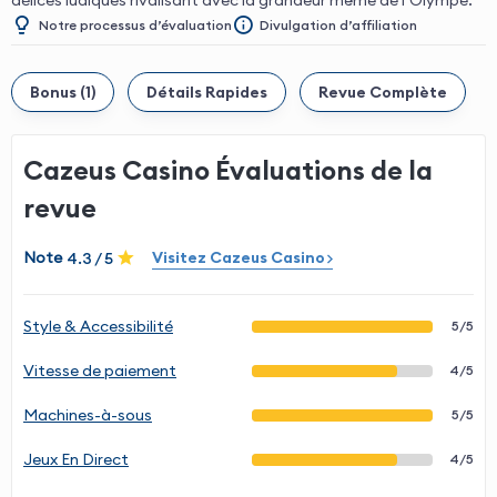
délices ludiques rivalisant avec la grandeur même de l’Olympe.
Notre processus d’évaluation
Divulgation d’affiliation
Bonus (1)
Détails Rapides
Revue Complète
Cazeus Casino Évaluations de la
revue
Note
Visitez Cazeus Casino
4.3 / 5
Style & Accessibilité
5/5
Vitesse de paiement
4/5
Machines-à-sous
5/5
Jeux En Direct
4/5