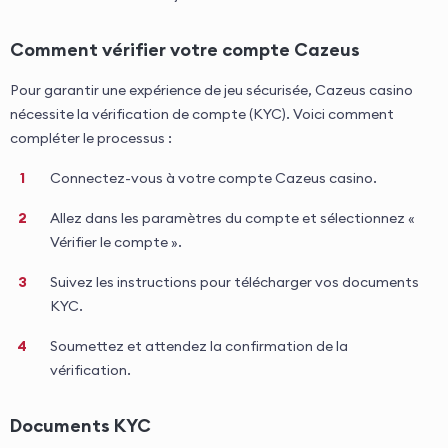
Comment vérifier votre compte Cazeus
Pour garantir une expérience de jeu sécurisée, Cazeus casino
nécessite la vérification de compte (KYC). Voici comment
compléter le processus :
Connectez-vous à votre compte Cazeus casino.
Allez dans les paramètres du compte et sélectionnez «
Vérifier le compte ».
Suivez les instructions pour télécharger vos documents
KYC.
Soumettez et attendez la confirmation de la
vérification.
Documents KYC