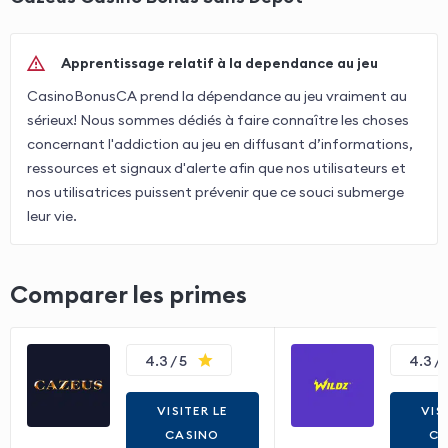
Apprentissage relatif à la dependance au jeu
CasinoBonusCA prend la dépendance au jeu vraiment au
sérieux! Nous sommes dédiés à faire connaître les choses
concernant l'addiction au jeu en diffusant d’informations,
ressources et signaux d'alerte afin que nos utilisateurs et
nos utilisatrices puissent prévenir que ce souci submerge
leur vie.
Comparer les primes
4.3 / 5
4.3 / 
VISITER LE
VIS
CASINO
CA