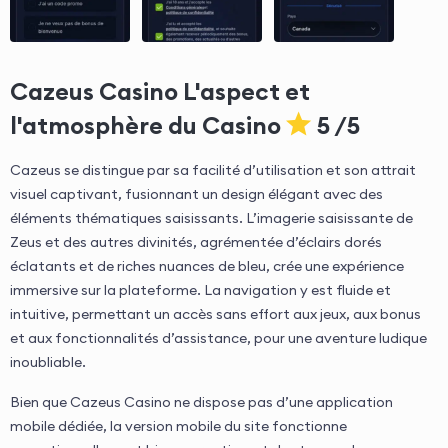
Cazeus Casino L'aspect et
l'atmosphère du Casino
5 /5
Cazeus se distingue par sa facilité d’utilisation et son attrait
visuel captivant, fusionnant un design élégant avec des
éléments thématiques saisissants. L’imagerie saisissante de
Zeus et des autres divinités, agrémentée d’éclairs dorés
éclatants et de riches nuances de bleu, crée une expérience
immersive sur la plateforme. La navigation y est fluide et
intuitive, permettant un accès sans effort aux jeux, aux bonus
et aux fonctionnalités d’assistance, pour une aventure ludique
inoubliable.
Bien que Cazeus Casino ne dispose pas d’une application
mobile dédiée, la version mobile du site fonctionne