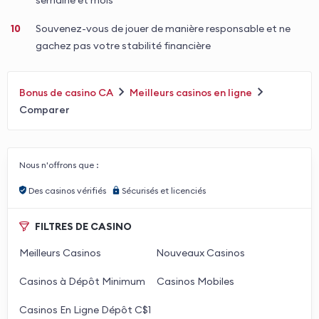
semaine et mois
Souvenez-vous de jouer de manière responsable et ne
gachez pas votre stabilité financière
Bonus de casino CA
Meilleurs casinos en ligne
Comparer
Nous n'offrons que :
Des casinos vérifiés
Sécurisés et licenciés
FILTRES DE CASINO
Meilleurs Casinos
Nouveaux Casinos
Casinos à Dépôt Minimum
Casinos Mobiles
Casinos En Ligne Dépôt C$1