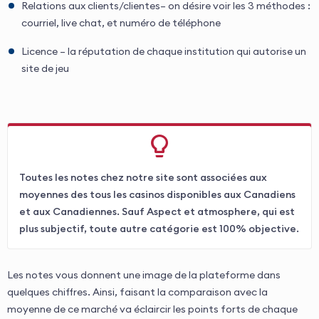
Relations aux clients/clientes– on désire voir les 3 méthodes :
courriel, live chat, et numéro de téléphone
Licence – la réputation de chaque institution qui autorise un
site de jeu
Toutes les notes chez notre site sont associées aux
moyennes des tous les casinos disponibles aux Canadiens
et aux Canadiennes. Sauf Aspect et atmosphere, qui est
plus subjectif, toute autre catégorie est 100% objective.
Les notes vous donnent une image de la plateforme dans
quelques chiffres. Ainsi, faisant la comparaison avec la
moyenne de ce marché va éclaircir les points forts de chaque