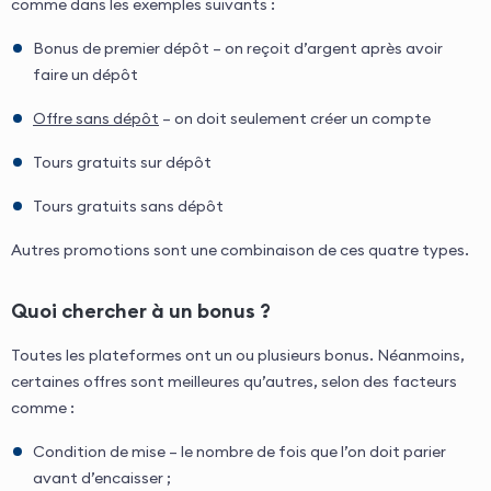
comme dans les exemples suivants :
Bonus de premier dépôt – on reçoit d’argent après avoir
faire un dépôt
Offre sans dépôt
– on doit seulement créer un compte
Tours gratuits sur dépôt
Tours gratuits sans dépôt
Autres promotions sont une combinaison de ces quatre types.
Quoi chercher à un bonus ?
Toutes les plateformes ont un ou plusieurs bonus. Néanmoins,
certaines offres sont meilleures qu’autres, selon des facteurs
comme :
Condition de mise – le nombre de fois que l’on doit parier
avant d’encaisser ;