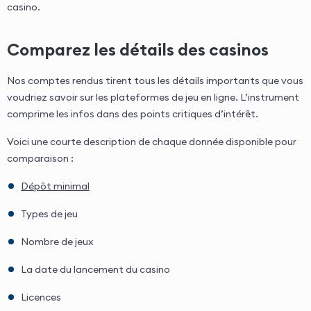
casino.
Comparez les détails des casinos
Nos comptes rendus tirent tous les détails importants que vous
voudriez savoir sur les plateformes de jeu en ligne. L’instrument
comprime les infos dans des points critiques d’intérêt.
Voici une courte description de chaque donnée disponible pour
comparaison :
Dépôt minimal
Types de jeu
Nombre de jeux
La date du lancement du casino
Licences