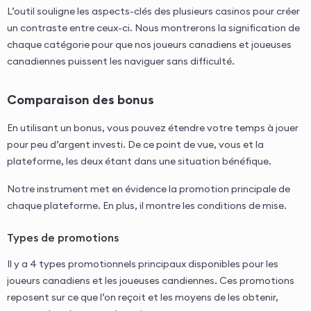
L’outil souligne les aspects-clés des plusieurs casinos pour créer
un contraste entre ceux-ci. Nous montrerons la signification de
chaque catégorie pour que nos joueurs canadiens et joueuses
canadiennes puissent les naviguer sans difficulté.
Comparaison des bonus
En utilisant un bonus, vous pouvez étendre votre temps à jouer
pour peu d’argent investi. De ce point de vue, vous et la
plateforme, les deux étant dans une situation bénéfique.
Notre instrument met en évidence la promotion principale de
chaque plateforme. En plus, il montre les conditions de mise.
Types de promotions
Il y a 4 types promotionnels principaux disponibles pour les
joueurs canadiens et les joueuses candiennes. Ces promotions
reposent sur ce que l’on reçoit et les moyens de les obtenir,