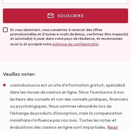
SOUSCRIRE
En vous abonnant, vous consentez à recevoir des offres
promotionnelles et d'autres e-mails de Bonus, confirmez être majeur(e)
et autorisé(e) à jouer dans votre pays de résidence, et reconnaissez
avoir lu et accepté notre
politique de confidentialité
.
Veuillez noter:
casinobonusca est un site d'information gratuit, spécialisé
dans les revues de casinos en ligne. Nous fournissons à nos
lecteurs des conseils et non des conseils juridiques, financiers
ou psychologiques. Nous sommes rémunérés lors de
l'échange de produits d'inscription, mais la compensation
monétaire n'influence pas nos avis. Toutes les notes et
évaluations des casinos en ligne sont impartiales.
Read