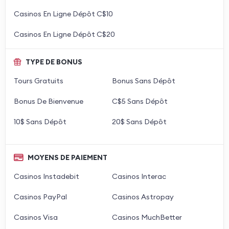
Casinos En Ligne Dépôt C$10
Casinos En Ligne Dépôt C$20
TYPE DE BONUS
Tours Gratuits
Bonus Sans Dépôt
Bonus De Bienvenue
C$5 Sans Dépôt
10$ Sans Dépôt
20$ Sans Dépôt
MOYENS DE PAIEMENT
Casinos Instadebit
Casinos Interac
Casinos PayPal
Casinos Astropay
Casinos Visa
Casinos MuchBetter