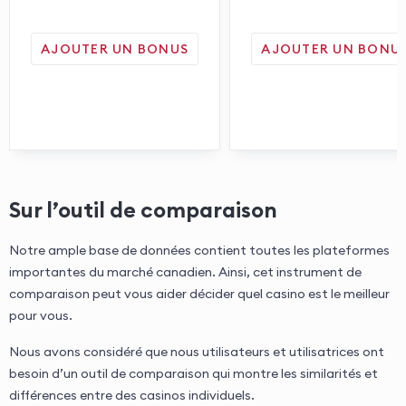
AJOUTER UN BONUS
AJOUTER UN BONU
Sur l’outil de comparaison
Notre ample base de données contient toutes les plateformes
importantes du marché canadien. Ainsi, cet instrument de
comparaison peut vous aider décider quel casino est le meilleur
pour vous.
Nous avons considéré que nous utilisateurs et utilisatrices ont
besoin d’un outil de comparaison qui montre les similarités et
différences entre des casinos individuels.