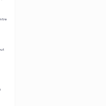
entre
out
s