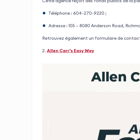
Cette agence reçoit des fonds publics de la p
Téléphone : 604-270-9220 ;
Adresse : 105 – 8080 Anderson Road, Richm
Retrouvez également un formulaire de contact s
2.
Allen Carr’s Easy Way