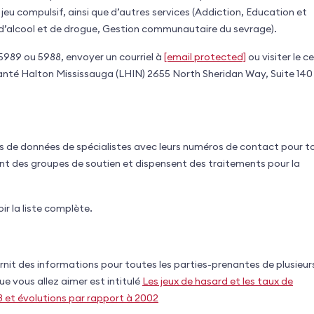
u compulsif, ainsi que d’autres services (Addiction, Education et
’alcool et de drogue, Gestion communautaire du sevrage).
989 ou 5988, envoyer un courriel à
[email protected]
ou visiter le c
santé Halton Mississauga (LHIN) 2655 North Sheridan Way, Suite 140
ses de données de spécialistes avec leurs numéros de contact pour t
sent des groupes de soutien et dispensent des traitements pour la
ir la liste complète.
rnit des informations pour toutes les parties-prenantes de plusieur
que vous allez aimer est intitulé
Les jeux de hasard et les taux de
 et évolutions par rapport à 2002