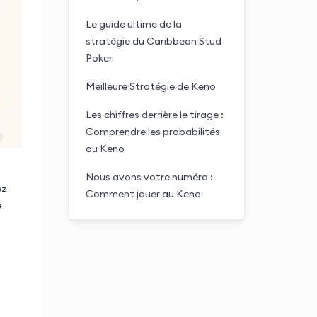
Le guide ultime de la
stratégie du Caribbean Stud
Poker
Meilleure Stratégie de Keno
Les chiffres derrière le tirage :
Comprendre les probabilités
au Keno
Nous avons votre numéro :
ez
Comment jouer au Keno
e