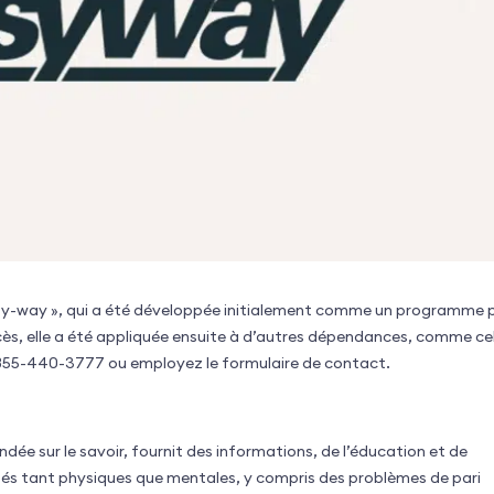
easy-way », qui a été développée initialement comme un programme 
ccès, elle a été appliquée ensuite à d’autres dépendances, comme cel
le 855-440-3777 ou employez le formulaire de contact.
ée sur le savoir, fournit des informations, de l’éducation et de
ltés tant physiques que mentales, y compris des problèmes de pari