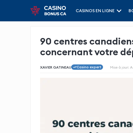
CASINOS EN LIGNE
B
90 centres canadiens
concernant votre dé
Casino expert
XAVIER GATINEAU
Mise à jour:
A