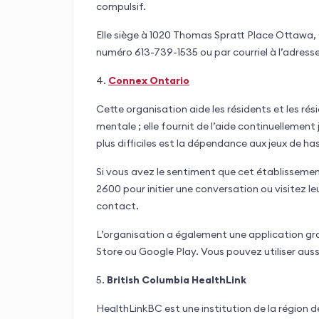
compulsif.
Elle siège à 1020 Thomas Spratt Place Ottawa,
numéro 613-739-1535 ou par courriel à l’adress
4.
Connex Ontario
Cette organisation aide les résidents et les r
mentale ; elle fournit de l’aide continuellement
plus difficiles est la dépendance aux jeux de ha
Si vous avez le sentiment que cet établissemen
2600 pour initier une conversation ou visitez le
contact.
L’organisation a également une application gr
Store ou Google Play. Vous pouvez utiliser aussi 
5.
British Columbia HealthLink
HealthLinkBC est une institution de la région