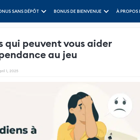
ONUS SANS DÉPÔT
BONUS DE BIENVENUE
À PROPOS
 qui peuvent vous aider
pendance au jeu
pril 1, 2025