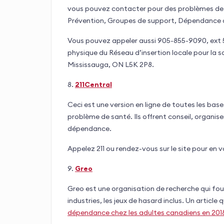
vous pouvez contacter pour des problèmes de je
Prévention, Groupes de support, Dépendance d
Vous pouvez appeler aussi 905-855-9090, ext 5
physique du Réseau d’insertion locale pour la 
Mississauga, ON L5K 2P8.
8.
211Central
Ceci est une version en ligne de toutes les ba
problème de santé. Ils offrent conseil, organi
dépendance.
Appelez 211 ou rendez-vous sur le site pour en vo
9.
Greo
Greo est une organisation de recherche qui fou
industries, les jeux de hasard inclus. Un article 
dépendance chez les adultes canadiens en 2018