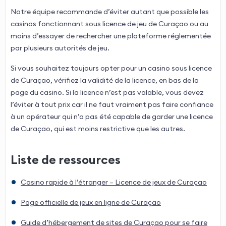
Notre équipe recommande d’éviter autant que possible les
casinos fonctionnant sous licence de jeu de Curaçao ou au
moins d’essayer de rechercher une plateforme réglementée
par plusieurs autorités de jeu.
Si vous souhaitez toujours opter pour un casino sous licence
de Curaçao, vérifiez la validité de la licence, en bas de la
page du casino. Si la licence n’est pas valable, vous devez
l’éviter à tout prix car il ne faut vraiment pas faire confiance
à un opérateur qui n’a pas été capable de garder une licence
de Curaçao, qui est moins restrictive que les autres.
Liste de ressources
Casino rapide à l’étranger – Licence de jeux de Curaçao
Page officielle de jeux en ligne de Curaçao
Guide d’hébergement de sites de Curaçao pour se faire