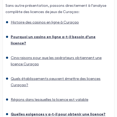
Sans autre présentation, passons directement à l’analyse
complète des licences de jeux de Curaçao:
Histoire des casinos en ligne à Curaçao
Pourquoi un casino en ligne a-t-il besoin d’une
licence?
Cinq raisons pour que les opérateurs obtiennent une
licence Curaçao
Quels établissements peuvent émettre des licences
Curaçao
?
Régions dans lesquelles la licence est valable
Quelles exigences y a-t-il pour obtenir une licence?