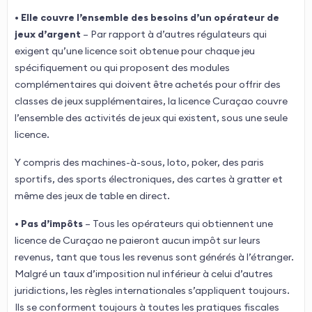
• Elle couvre l’ensemble des besoins d’un opérateur de
jeux d’argent
– ​​Par rapport à d’autres régulateurs qui
exigent qu’une licence soit obtenue pour chaque jeu
spécifiquement ou qui proposent des modules
complémentaires qui doivent être achetés pour offrir des
classes de jeux supplémentaires, la licence Curaçao couvre
l’ensemble des activités de jeux qui existent, sous une seule
licence.
Y compris des machines-à-sous, loto, poker, des paris
sportifs, des sports électroniques, des cartes à gratter et
même des jeux de table en direct.
• Pas d’impôts
– Tous les opérateurs qui obtiennent une
licence de Curaçao ne paieront aucun impôt sur leurs
revenus, tant que tous les revenus sont générés à l’étranger.
Malgré un taux d’imposition nul inférieur à celui d’autres
juridictions, les règles internationales s’appliquent toujours.
Ils se conforment toujours à toutes les pratiques fiscales