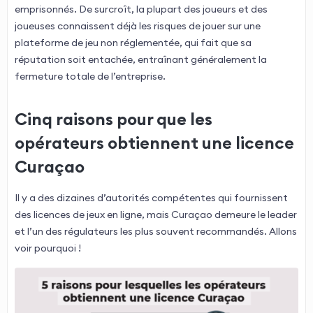
emprisonnés. De surcroît, la plupart des joueurs et des
joueuses connaissent déjà les risques de jouer sur une
plateforme de jeu non réglementée, qui fait que sa
réputation soit entachée, entraînant généralement la
fermeture totale de l’entreprise.
Cinq raisons pour que les
opérateurs obtiennent une licence
Curaçao
Il y a des dizaines d’autorités compétentes qui fournissent
des licences de jeux en ligne, mais Curaçao demeure le leader
et l’un des régulateurs les plus souvent recommandés. Allons
voir pourquoi !