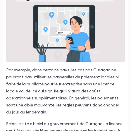
Par exemple, dans certains pays, les casinos Curaçao ne
pourront pas utiliser les passerelles de paiement locales ni
faire de la publicité pour leur entreprise sans une licence
locale valide, ce qui signifie qu’il y aura des coûts
opérationnels supplémentaires. En général, les paiements
sont une cible mouvante, les règles peuvent donc changer
du jour au lendemain.
Selon le site officiel du gouvernement de Curaçao, la licence
peut être utilisée légalement dans toutes les juridictions, à