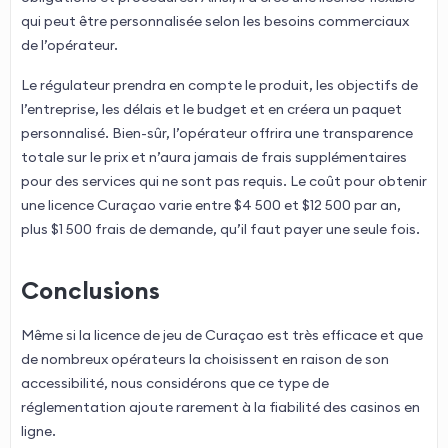
qui peut être personnalisée selon les besoins commerciaux
de l’opérateur.
Le régulateur prendra en compte le produit, les objectifs de
l’entreprise, les délais et le budget et en créera un paquet
personnalisé. Bien-sûr, l’opérateur offrira une transparence
totale sur le prix et n’aura jamais de frais supplémentaires
pour des services qui ne sont pas requis. Le coût pour obtenir
une licence Curaçao varie entre $4 500 et $12 500 par an,
plus $1 500 frais de demande, qu’il faut payer une seule fois.
Conclusions
Même si la licence de jeu de Curaçao est très efficace et que
de nombreux opérateurs la choisissent en raison de son
accessibilité, nous considérons que ce type de
réglementation ajoute rarement à la fiabilité des casinos en
ligne.