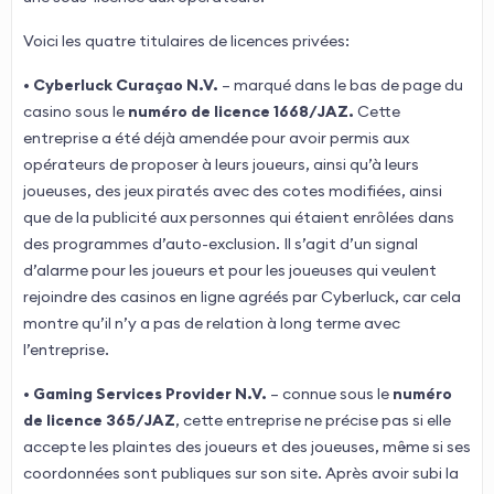
Voici les quatre titulaires de licences privées:
•
Cyberluck Curaçao N.V.
– marqué dans le bas de page du
casino sous le
numéro de licence 1668/JAZ.
Cette
entreprise a été déjà amendée pour avoir permis aux
opérateurs de proposer à leurs joueurs, ainsi qu’à leurs
joueuses, des jeux piratés avec des cotes modifiées, ainsi
que de la publicité aux personnes qui étaient enrôlées dans
des programmes d’auto-exclusion. Il s’agit d’un signal
d’alarme pour les joueurs et pour les joueuses qui veulent
rejoindre des casinos en ligne agréés par Cyberluck, car cela
montre qu’il n’y a pas de relation à long terme avec
l’entreprise.
•
Gaming Services Provider N.V.
– connue sous le
numéro
de licence 365/JAZ
, cette entreprise ne précise pas si elle
accepte les plaintes des joueurs et des joueuses, même si ses
coordonnées sont publiques sur son site. Après avoir subi la