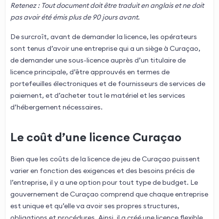
Retenez : Tout document doit être traduit en anglais et ne doit
pas avoir été émis plus de 90 jours avant.
De surcroît, avant de demander la licence, les opérateurs
sont tenus d’avoir une entreprise qui a un siège à Curaçao,
de demander une sous-licence auprès d’un titulaire de
licence principale, d’être approuvés en termes de
portefeuilles électroniques et de fournisseurs de services de
paiement, et d’acheter tout le matériel et les services
d’hébergement nécessaires.
Le coût d’une licence Curaçao
Bien que les coûts de la licence de jeu de Curaçao puissent
varier en fonction des exigences et des besoins précis de
l’entreprise, il y a une option pour tout type de budget. Le
gouvernement de Curaçao comprend que chaque entreprise
est unique et qu’elle va avoir ses propres structures,
obligations et procédures. Ainsi, il a créé une licence flexible