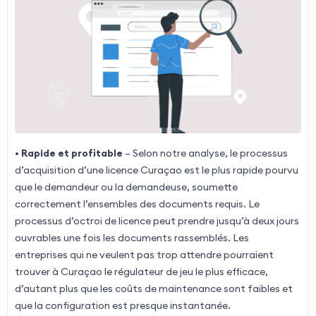
• Rapide et profitable
– Selon notre analyse, le processus
d’acquisition d’une licence Curaçao est le plus rapide pourvu
que le demandeur ou la demandeuse, soumette
correctement l’ensembles des documents requis. Le
processus d’octroi de licence peut prendre jusqu’à deux jours
ouvrables une fois les documents rassemblés. Les
entreprises qui ne veulent pas trop attendre pourraient
trouver à Curaçao le régulateur de jeu le plus efficace,
d’autant plus que les coûts de maintenance sont faibles et
que la configuration est presque instantanée.