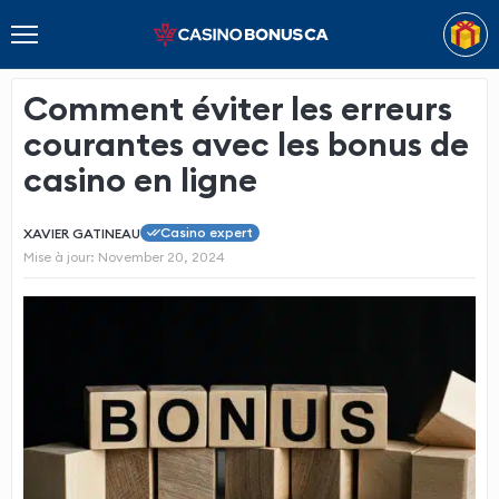
Comment éviter les erreurs
courantes avec les bonus de
casino en ligne
Casino expert
XAVIER GATINEAU
Mise à jour:
November 20, 2024