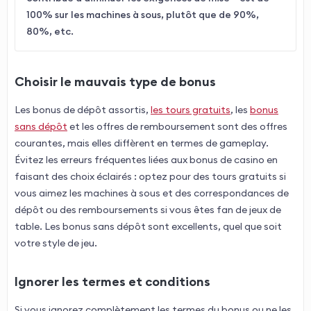
100% sur les machines à sous, plutôt que de 90%,
80%, etc.
Choisir le mauvais type de bonus
Les bonus de dépôt assortis,
les tours gratuits
, les
bonus
sans dépôt
et les offres de remboursement sont des offres
courantes, mais elles diffèrent en termes de gameplay.
Évitez les erreurs fréquentes liées aux bonus de casino en
faisant des choix éclairés : optez pour des tours gratuits si
vous aimez les machines à sous et des correspondances de
dépôt ou des remboursements si vous êtes fan de jeux de
table. Les bonus sans dépôt sont excellents, quel que soit
votre style de jeu.
Ignorer les termes et conditions
Si vous ignorez complètement les termes du bonus ou ne les