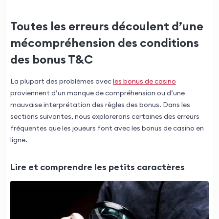
Toutes les erreurs découlent d’une
mécompréhension des conditions
des bonus T&C
La plupart des problèmes avec
les bonus de casino
proviennent d’un manque de compréhension ou d’une
mauvaise interprétation des règles des bonus. Dans les
sections suivantes, nous explorerons certaines des erreurs
fréquentes que les joueurs font avec les bonus de casino en
ligne.
Lire et comprendre les petits caractères