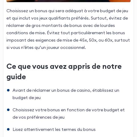
Choisissez un bonus qui sera adéquat à votre budget de jeu
et qui inclut vos jeux qualifiants préférés. Surtout, évitez de
réclamer de gros montants de bonus avec de lourdes
conditions de mise. Évitez tout particulièrement les bonus
imposant des exigences de mise de 45x, 50x, ou 60x, surtout
si vous n’êtes qu’un joueur occasionnel.
Ce que vous avez appris de notre
guide
Avant de réclamer un bonus de casino, établissez un
budget de jeu
Choisissez votre bonus en fonction de votre budget et
de vos préférences de jeu
Lisez attentivement les termes du bonus