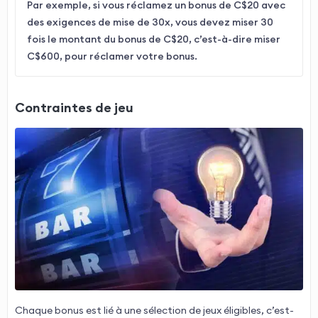
Par exemple, si vous réclamez un bonus de C$20 avec
des exigences de mise de 30x, vous devez miser 30
fois le montant du bonus de C$20, c’est-à-dire miser
C$600, pour réclamer votre bonus.
Contraintes de jeu
Chaque bonus est lié à une sélection de jeux éligibles, c’est-