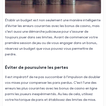
Établir un budget est non seulement une manière intelligente
d’éviter les erreurs courantes avec les bonus de casino, mais
c’est aussi une démarche judicieuse pour s’assurer de
toujours jouer dans ses limites. Avant de commencer votre
première session de jeu ou de vous engager dans un bonus,
réservez un budget que vous pouvez vous permettre de
perdre.
Éviter de poursuivre les pertes
Il est impératif de ne pas succomber à l’impulsion de doubler
vos mises pour compenser les paris perdus. C’est l’une des
erreurs les plus courantes avec les bonus de casino en ligne
parmi les joueurs inexpérimentés. Au lieu de cela, utilisez
votre historique de paris et établissez des limites de mise.