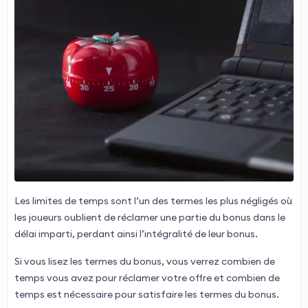
Les limites de temps sont l’un des termes les plus négligés où
les joueurs oublient de réclamer une partie du bonus dans le
délai imparti, perdant ainsi l’intégralité de leur bonus.
Si vous lisez les termes du bonus, vous verrez combien de
temps vous avez pour réclamer votre offre et combien de
temps est nécessaire pour satisfaire les termes du bonus.