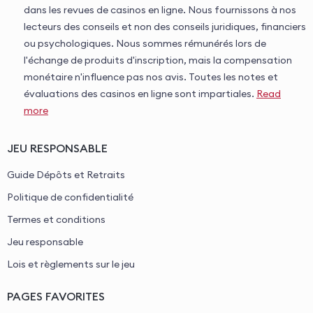
dans les revues de casinos en ligne. Nous fournissons à nos
lecteurs des conseils et non des conseils juridiques, financiers
ou psychologiques. Nous sommes rémunérés lors de
l'échange de produits d'inscription, mais la compensation
monétaire n'influence pas nos avis. Toutes les notes et
évaluations des casinos en ligne sont impartiales.
Read
more
JEU RESPONSABLE
Guide Dépôts et Retraits
Politique de confidentialité
Termes et conditions
Jeu responsable
Lois et règlements sur le jeu
PAGES FAVORITES