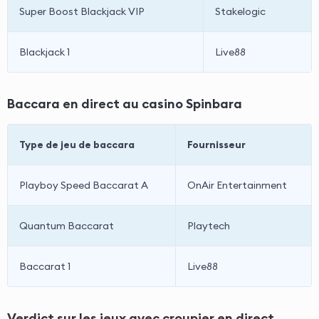
Super Boost Blackjack VIP
Stakelogic
Blackjack 1
Live88
Baccara en direct au casino Spinbara
Type de jeu de baccara
Fournisseur
Playboy Speed Baccarat A
OnAir Entertainment
Quantum Baccarat
Playtech
Baccarat 1
Live88
Verdict sur les jeux avec croupier en direct