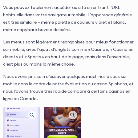
Vous pouvez facilement accéder au site en entrant l’URL
habituelle dans votre navigateur mobile. L’apparence générale
est très similaire – même palette de couleurs violet et blanc,
même capybara buveur de bière.
Les menus sont légèrement réorganisés pour mieux fonctionner
sur mobile, avec l’ajout d’onglets comme « Casino », « Casino en
direct » et « Sports » en haut de la page, mais dans l’ensemble,
c’est plus ou moins la même chose.
Nous avons pris soin d’essayer quelques machines à sous sur
mobile dans le cadre de notre évaluation du casino Spinbara, et
nous l’avons trouvé très rapide comparé à certains casinos en
ligne au Canada.