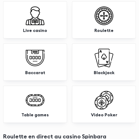
Live casino
Roulette
Baccarat
Blackjack
Table games
Video Poker
Roulette en direct au casino Spinbara