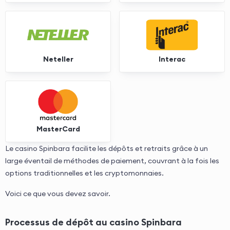
Neteller
Interac
MasterCard
Le casino Spinbara facilite les dépôts et retraits grâce à un
large éventail de méthodes de paiement, couvrant à la fois les
options traditionnelles et les cryptomonnaies.
Voici ce que vous devez savoir.
Processus de dépôt au casino Spinbara