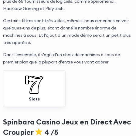
plus de 65 fournisseurs de logiciels, comme Spinomenal,
Hacksaw Gaming et Playtech.
Certains filtres sont très utiles, même si nous aimerions en voir
quelques-uns de plus, étant donné le nombre énorme de
machines à sous. Et l’ajout d’un mode démo serait un petit plus
très apprécié.
Dans l’ensemble, il s’agit d’un choix de machines à sous de
premier plan que la plupart d’entre vous vont adorer.
Slots
Spinbara Casino Jeux en Direct Avec
Croupier
4 /5