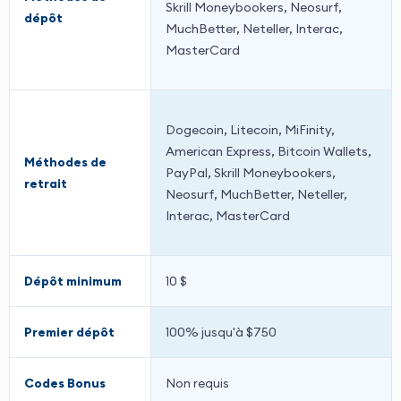
Skrill Moneybookers, Neosurf,
dépôt
MuchBetter, Neteller, Interac,
MasterCard
Dogecoin, Litecoin, MiFinity,
American Express, Bitcoin Wallets,
Méthodes de
PayPal, Skrill Moneybookers,
retrait
Neosurf, MuchBetter, Neteller,
Interac, MasterCard
Dépôt minimum
10 $
Premier dépôt
100% jusqu'à $750
Codes Bonus
Non requis