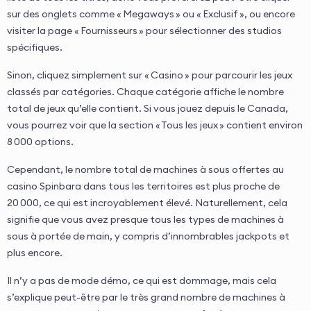
sur des onglets comme « Megaways » ou « Exclusif », ou encore
visiter la page « Fournisseurs » pour sélectionner des studios
spécifiques.
Sinon, cliquez simplement sur « Casino » pour parcourir les jeux
classés par catégories. Chaque catégorie affiche le nombre
total de jeux qu’elle contient. Si vous jouez depuis le Canada,
vous pourrez voir que la section « Tous les jeux » contient environ
8 000 options.
Cependant, le nombre total de machines à sous offertes au
casino Spinbara dans tous les territoires est plus proche de
20 000, ce qui est incroyablement élevé. Naturellement, cela
signifie que vous avez presque tous les types de machines à
sous à portée de main, y compris d’innombrables jackpots et
plus encore.
Il n’y a pas de mode démo, ce qui est dommage, mais cela
s’explique peut-être par le très grand nombre de machines à