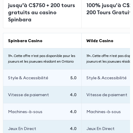
jusqu’à C$750 + 200 tours
100% jusqu'à C$2
gratuits au casino
200 Tours Gratuit
Spinbara
Spinbara Casino
Wildz Casino
19+. Cette offre n'est pas disponible pour les
19+. Cette offre n'est pas disp
joueurs et les joueuses résidant en Ontario
joueurs et les joueuses résida
Style & Accessibilité
5.0
Style & Accessibilité
Vitesse de paiement
4.0
Vitesse de paiement
Machines-à-sous
4.0
Machines-à-sous
Jeux En Direct
4.0
Jeux En Direct