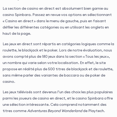
La section de casino en direct est absolument bien garnie au
casino Spinbara. Passez en revue vos options en sélectionnant
« Casino en direct » dans le menu de gauche, puis en faisant
défiler les différentes catégories ou en utilisant les onglets en
haut de la page.
Les jeux en direct sont répartis en catégories logiques comme la
roulette, le blackjack et le poker. Lors de notre évaluation, nous
avons compté plus de 180 jeux dans la section « Tous les jeux »,
un nombre qui varie selon votre localisation. En effet, le site
propose en réalité plus de 500 titres de blackjack et de roulette,
sans même parler des variantes de baccara ou de poker de
casino.
Les jeux télévisés sont devenus l’un des choix les plus populaires
parmi les joueurs de casino en direct, et le casino Spinbara offre
une sélection intéressante. Cela comprend notamment des
titres comme
Adventures Beyond Wonderland
de Playtech.