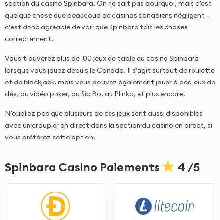
section du casino Spinbara. On ne sait pas pourquoi, mais c’est
quelque chose que beaucoup de casinos canadiens négligent –
c’est donc agréable de voir que Spinbara fait les choses
correctement.
Vous trouverez plus de 100 jeux de table au casino Spinbara
lorsque vous jouez depuis le Canada. Il s’agit surtout de roulette
et de blackjack, mais vous pouvez également jouer à des jeux de
dés, au vidéo poker, au Sic Bo, au Plinko, et plus encore.
N’oubliez pas que plusieurs de ces jeux sont aussi disponibles
avec un croupier en direct dans la section du casino en direct, si
vous préférez cette option.
Spinbara Casino Paiements
4 /5