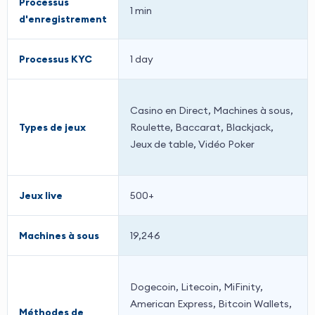
Processus
1 min
d'enregistrement
Processus KYC
1 day
Casino en Direct, Machines à sous,
Types de jeux
Roulette, Baccarat, Blackjack,
Jeux de table, Vidéo Poker
Jeux live
500+
Machines à sous
19,246
Dogecoin, Litecoin, MiFinity,
American Express, Bitcoin Wallets,
Méthodes de