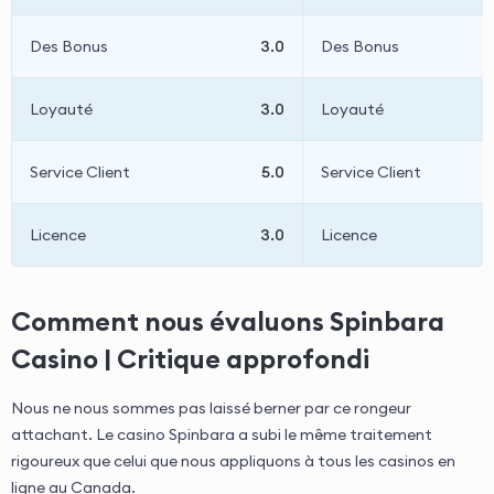
Des Bonus
3.0
Des Bonus
Loyauté
3.0
Loyauté
Service Client
5.0
Service Client
Licence
3.0
Licence
Comment nous évaluons Spinbara
Casino | Critique approfondi
Nous ne nous sommes pas laissé berner par ce rongeur
attachant. Le casino Spinbara a subi le même traitement
rigoureux que celui que nous appliquons à tous les casinos en
ligne au Canada.