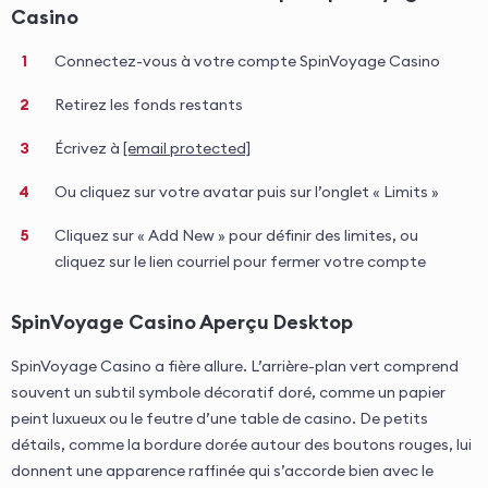
Casino
Connectez-vous à votre compte SpinVoyage Casino
Retirez les fonds restants
Écrivez à
[email protected]
Ou cliquez sur votre avatar puis sur l’onglet « Limits »
Cliquez sur « Add New » pour définir des limites, ou
cliquez sur le lien courriel pour fermer votre compte
SpinVoyage Casino Aperçu Desktop
SpinVoyage Casino a fière allure. L’arrière-plan vert comprend
souvent un subtil symbole décoratif doré, comme un papier
peint luxueux ou le feutre d’une table de casino. De petits
détails, comme la bordure dorée autour des boutons rouges, lui
donnent une apparence raffinée qui s’accorde bien avec le