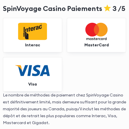
SpinVoyage Casino Paiements
3 /5
Interac
MasterCard
Visa
Le nombre de méthodes de paiement chez SpinVoyage Casino
est définitivement limité, mais demeure suffisant pour la grande
majorité des joueurs au Canada, puisqu’il inclut les méthodes de
dépôt et de retrait les plus populaires comme Interac, Visa,
Mastercard et Gigadat.