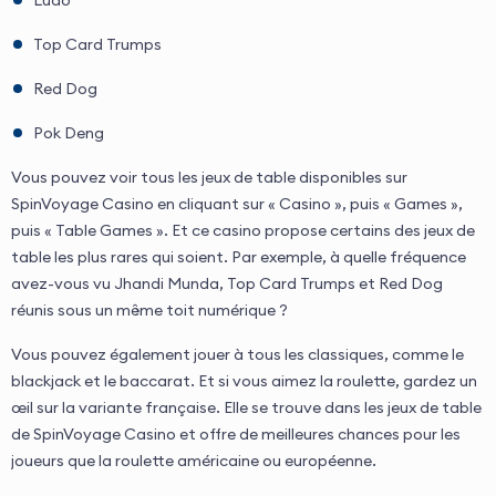
Ludo
Top Card Trumps
Red Dog
Pok Deng
Vous pouvez voir tous les jeux de table disponibles sur
SpinVoyage Casino en cliquant sur « Casino », puis « Games »,
puis « Table Games ». Et ce casino propose certains des jeux de
table les plus rares qui soient. Par exemple, à quelle fréquence
avez-vous vu Jhandi Munda, Top Card Trumps et Red Dog
réunis sous un même toit numérique ?
Vous pouvez également jouer à tous les classiques, comme le
blackjack et le baccarat. Et si vous aimez la roulette, gardez un
œil sur la variante française. Elle se trouve dans les jeux de table
de SpinVoyage Casino et offre de meilleures chances pour les
joueurs que la roulette américaine ou européenne.