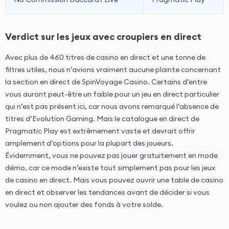
Verdict sur les jeux avec croupiers en direct
Avec plus de 460 titres de casino en direct et une tonne de
filtres utiles, nous n’avions vraiment aucune plainte concernant
la section en direct de SpinVoyage Casino. Certains d’entre
vous auront peut-être un faible pour un jeu en direct particulier
qui n’est pas présent ici, car nous avons remarqué l’absence de
titres d’Evolution Gaming. Mais le catalogue en direct de
Pragmatic Play est extrêmement vaste et devrait offrir
amplement d’options pour la plupart des joueurs.
Évidemment, vous ne pouvez pas jouer gratuitement en mode
démo, car ce mode n’existe tout simplement pas pour les jeux
de casino en direct. Mais vous pouvez ouvrir une table de casino
en direct et observer les tendances avant de décider si vous
voulez ou non ajouter des fonds à votre solde.