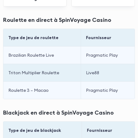
Roulette en direct à SpinVoyage Casino
Type de jeu de roulette
Fournisseur
Brazilian Roulette Live
Pragmatic Play
Triton Multiplier Roulette
Live88
Roulette 3 – Macao
Pragmatic Play
Blackjack en direct à SpinVoyage Casino
Type de jeu de blackjack
Fournisseur