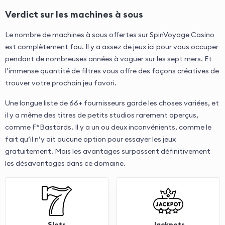
Verdict sur les machines à sous
Le nombre de machines à sous offertes sur SpinVoyage Casino
est complètement fou. Il y a assez de jeux ici pour vous occuper
pendant de nombreuses années à voguer sur les sept mers. Et
l’immense quantité de filtres vous offre des façons créatives de
trouver votre prochain jeu favori.
Une longue liste de 66+ fournisseurs garde les choses variées, et
il y a même des titres de petits studios rarement aperçus,
comme F*Bastards. Il y a un ou deux inconvénients, comme le
fait qu’il n’y ait aucune option pour essayer les jeux
gratuitement. Mais les avantages surpassent définitivement
les désavantages dans ce domaine.
Slots
Jackpots