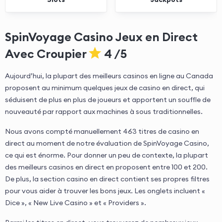
SpinVoyage Casino Jeux en Direct
Avec Croupier
4 /5
Aujourd’hui, la plupart des meilleurs casinos en ligne au Canada
proposent au minimum quelques jeux de casino en direct, qui
séduisent de plus en plus de joueurs et apportent un souffle de
nouveauté par rapport aux machines à sous traditionnelles.
Nous avons compté manuellement 463 titres de casino en
direct au moment de notre évaluation de SpinVoyage Casino,
ce qui est énorme. Pour donner un peu de contexte, la plupart
des meilleurs casinos en direct en proposent entre 100 et 200.
De plus, la section casino en direct contient ses propres filtres
pour vous aider à trouver les bons jeux. Les onglets incluent «
Dice », « New Live Casino » et « Providers ».