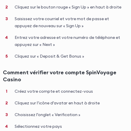
Cliquez sur le bouton rouge « Sign Up » en haut à droite
Saisissez votre courriel et votre mot de passe et
appuyez de nouveau sur « Sign Up »
Entrez votre adresse et votre numéro de téléphone et
appuyez sur « Next »
Cliquez sur « Deposit & Get Bonus »
Comment vérifier votre compte SpinVoyage
Casino
Créez votre compte et connectez-vous
Cliquez sur l’icône d’avatar en haut à droite
Choisissez l’onglet « Verification »
Sélectionnez votre pays