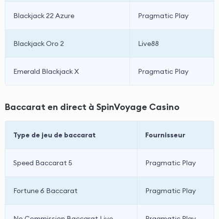
Blackjack 22 Azure
Pragmatic Play
Blackjack Oro 2
Live88
Emerald Blackjack X
Pragmatic Play
Baccarat en direct à SpinVoyage Casino
Type de jeu de baccarat
Fournisseur
Speed Baccarat 5
Pragmatic Play
Fortune 6 Baccarat
Pragmatic Play
No Commission Baccarat Live
Pragmatic Play