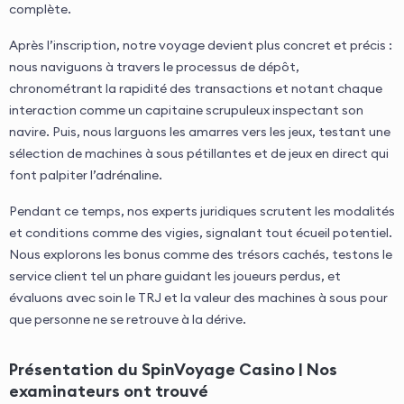
complète.
Après l’inscription, notre voyage devient plus concret et précis :
nous naviguons à travers le processus de dépôt,
chronométrant la rapidité des transactions et notant chaque
interaction comme un capitaine scrupuleux inspectant son
navire. Puis, nous larguons les amarres vers les jeux, testant une
sélection de machines à sous pétillantes et de jeux en direct qui
font palpiter l’adrénaline.
Pendant ce temps, nos experts juridiques scrutent les modalités
et conditions comme des vigies, signalant tout écueil potentiel.
Nous explorons les bonus comme des trésors cachés, testons le
service client tel un phare guidant les joueurs perdus, et
évaluons avec soin le TRJ et la valeur des machines à sous pour
que personne ne se retrouve à la dérive.
Présentation du SpinVoyage Casino | Nos
examinateurs ont trouvé