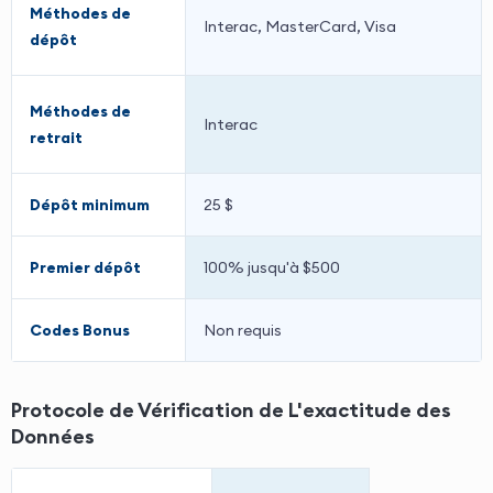
Méthodes de
Interac, MasterCard, Visa
dépôt
Méthodes de
Interac
retrait
Dépôt minimum
25 $
Premier dépôt
100% jusqu'à $500
Codes Bonus
Non requis
Protocole de Vérification de L'exactitude des
Données