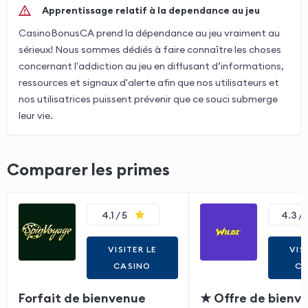
Apprentissage relatif à la dependance au jeu
CasinoBonusCA prend la dépendance au jeu vraiment au
sérieux! Nous sommes dédiés à faire connaître les choses
concernant l'addiction au jeu en diffusant d’informations,
ressources et signaux d'alerte afin que nos utilisateurs et
nos utilisatrices puissent prévenir que ce souci submerge
leur vie.
Comparer les primes
4.1 / 5
4.3 / 
VISITER LE
VIS
CASINO
CA
Forfait de bienvenue
★ Offre de bienve