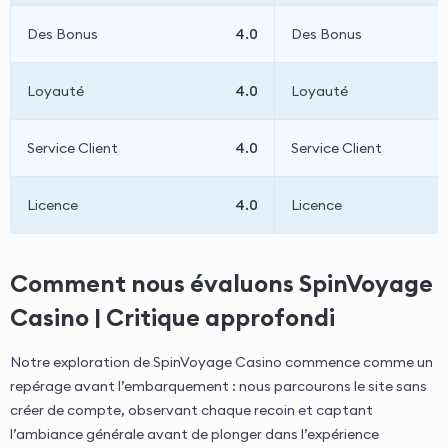
Des Bonus
4.0
Des Bonus
Loyauté
4.0
Loyauté
Service Client
4.0
Service Client
Licence
4.0
Licence
Comment nous évaluons SpinVoyage
Casino | Critique approfondi
Notre exploration de SpinVoyage Casino commence comme un
repérage avant l’embarquement : nous parcourons le site sans
créer de compte, observant chaque recoin et captant
l’ambiance générale avant de plonger dans l’expérience