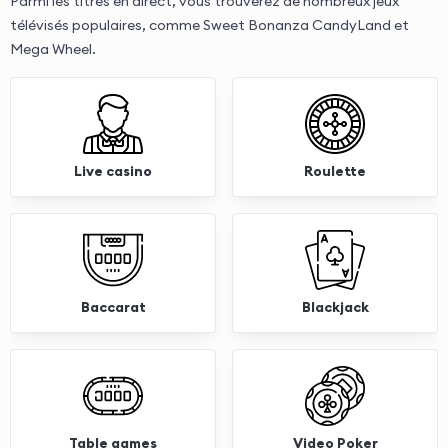
Parmi les titres en direct, vous trouverez de nombreux jeux
télévisés populaires, comme Sweet Bonanza CandyLand et
Mega Wheel.
Live casino
Roulette
Baccarat
Blackjack
Table games
Video Poker