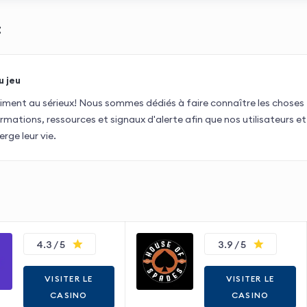
t
u jeu
ment au sérieux! Nous sommes dédiés à faire connaître les choses
rmations, ressources et signaux d'alerte afin que nos utilisateurs et
rge leur vie.
4.3 / 5
3.9 / 5
VISITER LE
VISITER LE
CASINO
CASINO