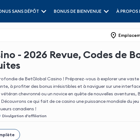
ONUS SANS DÉPÔT
BONUS DE BIENVENUE
À PROPOS
Emplace
ino - 2026 Revue, Codes de B
uites
ofondie de BetGlobal Casino ! Préparez-vous à explorer une vaste
te, à profiter des bonus irrésistibles et à naviguer sur une interface
n vétéran chevronné ou un novice en quête de nouvelles aventures, 
 Découvrons ce qui fait de ce casino une puissance mondiale du jeu
oueurs canadiens !
Divulgation d’affiliation
mplète