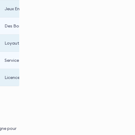
Jeux En Direct
Jeux En Direct
Des Bonus
4.5
Des Bonus
Loyauté
Loyauté
Service Client
4.5
Service Client
Licence
4.2
Licence
igne pour