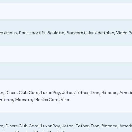
s à sous, Paris sportifs, Roulette, Baccarat, Jeux de table, Vidéo P
m, Diners Club Card, LuxonPay, Jeton, Tether, Tron, Binance, Amer
 Interac, Maestro, MasterCard, Visa
m, Diners Club Card, LuxonPay, Jeton, Tether, Tron, Binance, Amer