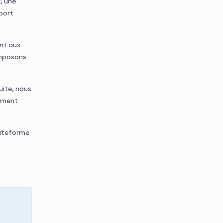
, une
port
ant aux
omposons
uite, nous
lement
lateforme