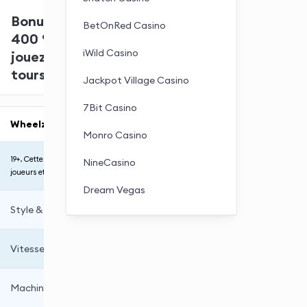
Bonus de bienvenue :
100 % jusqu'à C$
BetOnRed Casino
400 % (Déposez C$20,
200 tours gratui
iWild Casino
jouez avec C$100) + 100
Jackpot Frenzy 
tours gratuits
Jackpot Village Casino
7Bit Casino
Wheelz
Jackpot Frenzy Casino
Monro Casino
19+. Cette offre n'est pas disponible pour les
19+. Cette offre n'est pas disponi
NineCasino
joueurs et les joueuses résidant en Ontario
joueurs et les joueuses résidant
Dream Vegas
Style & Accessibilité
4.5
Style & Accessibilité
Vitesse de paiement
3.9
Vitesse de paiement
Machines-à-sous
Machines-à-sous