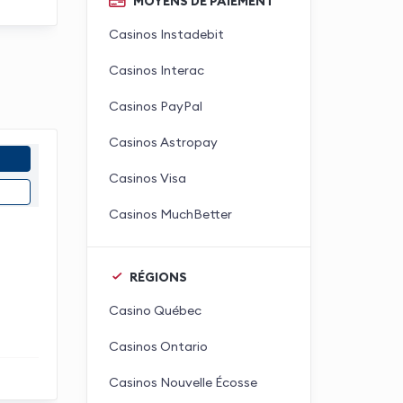
MOYENS DE PAIEMENT
Casinos Instadebit
Casinos Interac
Casinos PayPal
Casinos Astropay
Casinos Visa
Casinos MuchBetter
RÉGIONS
Casino Québec
Casinos Ontario
Casinos Nouvelle Écosse