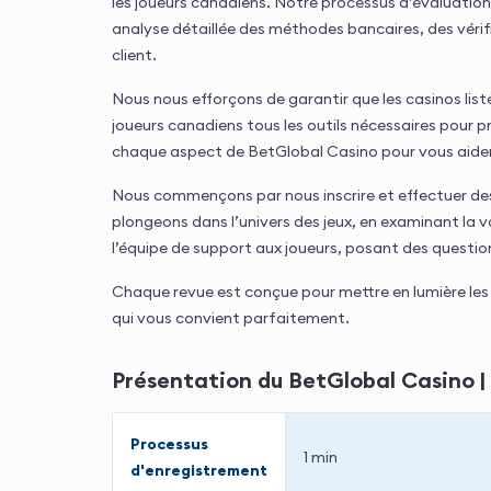
les joueurs canadiens. Notre processus d’évaluation
analyse détaillée des méthodes bancaires, des véri
client.
Nous nous efforçons de garantir que les casinos list
joueurs canadiens tous les outils nécessaires pour 
chaque aspect de BetGlobal Casino pour vous aider à
Nous commençons par nous inscrire et effectuer des d
plongeons dans l’univers des jeux, en examinant la v
l’équipe de support aux joueurs, posant des question
Chaque revue est conçue pour mettre en lumière les 
qui vous convient parfaitement.
Présentation du BetGlobal Casino |
Processus
1 min
d'enregistrement