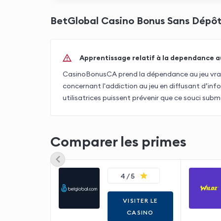
BetGlobal Casino Bonus Sans Dépô
Apprentissage relatif à la dependance a
CasinoBonusCA prend la dépendance au jeu vrai
concernant l'addiction au jeu en diffusant d’info
utilisatrices puissent prévenir que ce souci subme
Comparer les primes
4 / 5
VISITER LE
CASINO