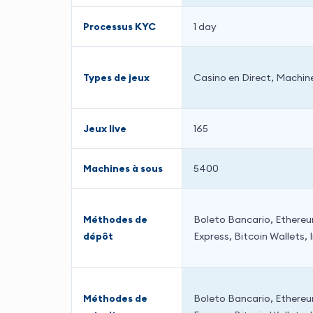
Processus KYC
1 day
Types de jeux
Casino en Direct, Machine
Jeux live
165
Machines à sous
5400
Méthodes de
Boleto Bancario, Ethereu
dépôt
Express, Bitcoin Wallets,
Méthodes de
Boleto Bancario, Ethereu