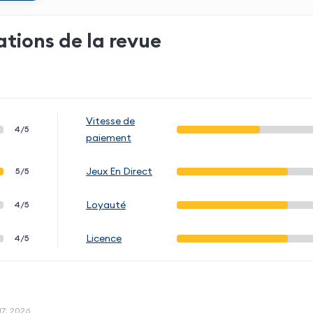
tions de la revue
Vitesse de
4/5
paiement
Jeux En Direct
5/5
Loyauté
4/5
Licence
4/5
17, 2026