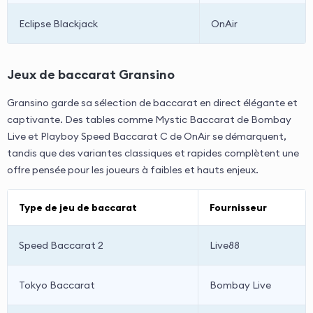
Eclipse Blackjack
OnAir
Jeux de baccarat Gransino
Gransino garde sa sélection de baccarat en direct élégante et
captivante. Des tables comme Mystic Baccarat de Bombay
Live et Playboy Speed Baccarat C de OnAir se démarquent,
tandis que des variantes classiques et rapides complètent une
offre pensée pour les joueurs à faibles et hauts enjeux.
Type de jeu de baccarat
Fournisseur
Speed Baccarat 2
Live88
Tokyo Baccarat
Bombay Live