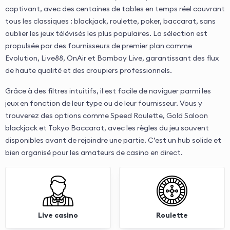
captivant, avec des centaines de tables en temps réel couvrant
tous les classiques : blackjack, roulette, poker, baccarat, sans
oublier les jeux télévisés les plus populaires. La sélection est
propulsée par des fournisseurs de premier plan comme
Evolution, Live88, OnAir et Bombay Live, garantissant des flux
de haute qualité et des croupiers professionnels.
Grâce à des filtres intuitifs, il est facile de naviguer parmi les
jeux en fonction de leur type ou de leur fournisseur. Vous y
trouverez des options comme Speed Roulette, Gold Saloon
blackjack et Tokyo Baccarat, avec les règles du jeu souvent
disponibles avant de rejoindre une partie. C’est un hub solide et
bien organisé pour les amateurs de casino en direct.
Live casino
Roulette