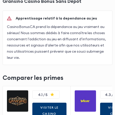
Gransino Casino Bonus Sans Dépôt
Apprentissage relatif à la dependance au jeu
CasinoBonusCA prend la dépendance au jeu vraiment au
sérieux! Nous sommes dédiés à faire connaître les choses
concernant l'addiction au jeu en diffusant d’informations,
ressources et signaux d'alerte afin que nos utilisateurs et
nos utilisatrices puissent prévenir que ce souci submerge
leur vie.
Comparer les primes
4.1 / 5
4.3 / 
VISITER LE
VIS
CASINO
CA