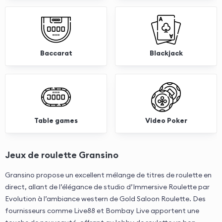
Baccarat
Blackjack
Table games
Video Poker
Jeux de roulette Gransino
Gransino propose un excellent mélange de titres de roulette en
direct, allant de l’élégance de studio d’Immersive Roulette par
Evolution à l’ambiance western de Gold Saloon Roulette. Des
fournisseurs comme Live88 et Bombay Live apportent une