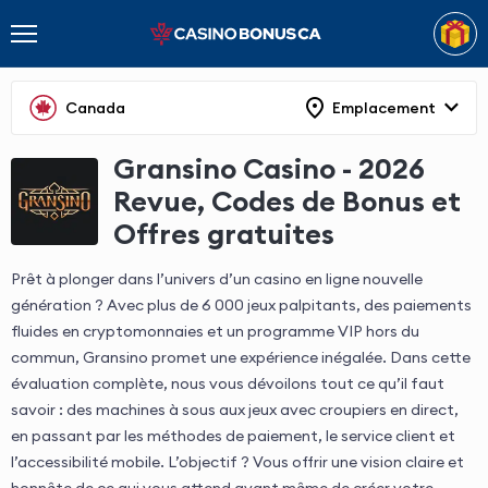
Canada
Emplacement
Gransino Casino - 2026
Revue, Codes de Bonus et
Offres gratuites
Prêt à plonger dans l’univers d’un casino en ligne nouvelle
génération ? Avec plus de 6 000 jeux palpitants, des paiements
fluides en cryptomonnaies et un programme VIP hors du
commun, Gransino promet une expérience inégalée. Dans cette
évaluation complète, nous vous dévoilons tout ce qu’il faut
savoir : des machines à sous aux jeux avec croupiers en direct,
en passant par les méthodes de paiement, le service client et
l’accessibilité mobile. L’objectif ? Vous offrir une vision claire et