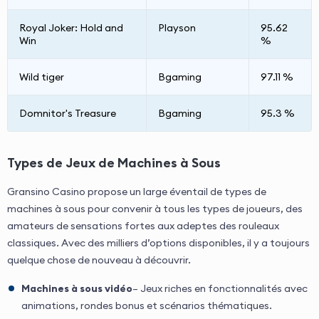
Royal Joker: Hold and
Playson
95.62
Win
%
Wild tiger
Bgaming
97.11 %
Domnitor's Treasure
Bgaming
95.3 %
Types de Jeux de Machines à Sous
Gransino Casino propose un large éventail de types de
machines à sous pour convenir à tous les types de joueurs, des
amateurs de sensations fortes aux adeptes des rouleaux
classiques. Avec des milliers d’options disponibles, il y a toujours
quelque chose de nouveau à découvrir.
Machines à sous vidéo
– Jeux riches en fonctionnalités avec
animations, rondes bonus et scénarios thématiques.