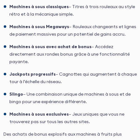
Machines à sous classiques
– Titres à trois rouleaux au style
rétro et à la mécanique simple.
Machines à sous Megaways
– Rouleaux changeants et lignes
de paiement massives pour un potentiel de gains accru.
Machines à sous avec achat de bonus
– Accédez
directement aux rondes bonus grâce à une fonctionnalité
payante.
Jackpots progressifs
– Cagnottes qui augmentent à chaque
tour à l’échelle du réseau.
Slingo
– Une combinaison unique de machines à sous et de
bingo pour une expérience différente.
Machines à sous exclusives
– Jeux uniques que vous ne
trouverez pas sur tous les autres sites.
Des achats de bonus explosifs aux machines à fruits plus