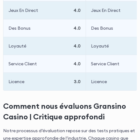
Jeux En Direct
4.0
Jeux En Direct
Des Bonus
4.0
Des Bonus
Loyauté
4.0
Loyauté
Service Client
4.0
Service Client
Licence
3.0
Licence
Comment nous évaluons Gransino
Casino | Critique approfondi
Notre processus d’évaluation repose sur des tests pratiques et
une expertise approfondie de l’industrie. Chaque casino que