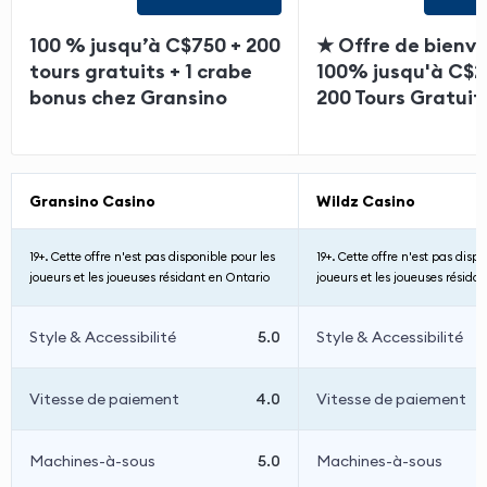
100 % jusqu’à C$750 + 200
★ Offre de bienve
tours gratuits + 1 crabe
100% jusqu'à C$2
bonus chez Gransino
200 Tours Gratuit
Gransino Casino
Wildz Casino
19+. Cette offre n'est pas disponible pour les
19+. Cette offre n'est pas disp
joueurs et les joueuses résidant en Ontario
joueurs et les joueuses résida
Style & Accessibilité
5.0
Style & Accessibilité
Vitesse de paiement
4.0
Vitesse de paiement
Machines-à-sous
5.0
Machines-à-sous