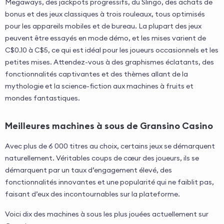
Megaways, des jackpots progressifs, du Slingo, des achats de
bonus et des jeux classiques à trois rouleaux, tous optimisés
pour les appareils mobiles et de bureau. La plupart des jeux
peuvent être essayés en mode démo, et les mises varient de
C$0.10 à C$5, ce qui est idéal pour les joueurs occasionnels et les
petites mises. Attendez-vous à des graphismes éclatants, des
fonctionnalités captivantes et des thèmes allant de la
mythologie et la science-fiction aux machines à fruits et
mondes fantastiques.
Meilleures machines à sous de Gransino Casino
Avec plus de 6 000 titres au choix, certains jeux se démarquent
naturellement. Véritables coups de cœur des joueurs, ils se
démarquent par un taux d’engagement élevé, des
fonctionnalités innovantes et une popularité qui ne faiblit pas,
faisant d’eux des incontournables sur la plateforme.
Voici dix des machines à sous les plus jouées actuellement sur