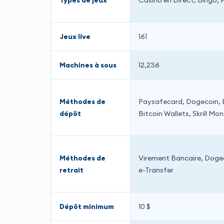
Types de jeux
Casino en Direct, Bingo, P
Jeux live
161
Machines à sous
12,236
Méthodes de
Paysafecard, Dogecoin, B
dépôt
Bitcoin Wallets, Skrill M
Méthodes de
Virement Bancaire, Dogeco
retrait
e-Transfer
Dépôt minimum
10 $