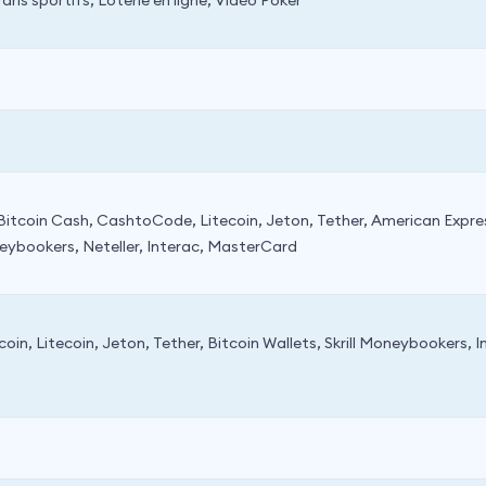
aris sportifs, Loterie en ligne, Vidéo Poker
itcoin Cash, CashtoCode, Litecoin, Jeton, Tether, American Expre
oneybookers, Neteller, Interac, MasterCard
in, Litecoin, Jeton, Tether, Bitcoin Wallets, Skrill Moneybookers, I