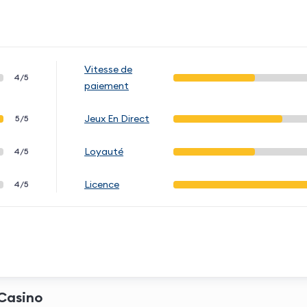
Vitesse de
4/5
paiement
Jeux En Direct
5/5
Loyauté
4/5
Licence
4/5
 Casino