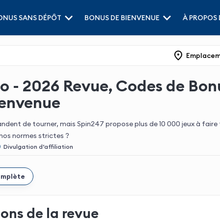
ONUS SANS DÉPÔT
BONUS DE BIENVENUE
À PROPOS
Emplace
o - 2026 Revue, Codes de Bon
ienvenue
ent de tourner, mais Spin247 propose plus de 10 000 jeux à faire 
 nos normes strictes ?
Divulgation d’affiliation
omplète
ons de la revue