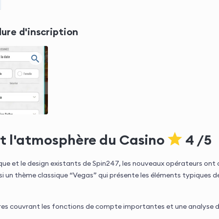
ure d'inscription
et l'atmosphère du Casino
4 /5
ue et le design existants de Spin247, les nouveaux opérateurs ont
si un thème classique “Vegas” qui présente les éléments typiques d
aires couvrant les fonctions de compte importantes et une analyse 