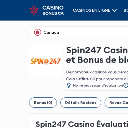
CASINOS EN LIGNE
B
Canada
Spin247 Casin
et Bonus de b
De nombreux casinos vous demand
Cela suffira-t-il pour répondre à
Notre processus d’évaluation
Bonus (0)
Détails Rapides
Revue C
Spin247 Casino Évaluati