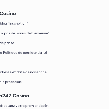
 Casino
bleu “Inscription”
eux pas de bonus de bienvenue”
 de passe
 Politique de confidentialité
adresse et date de naissance
 le processus
in247 Casino
ffectuez votre premier dépôt