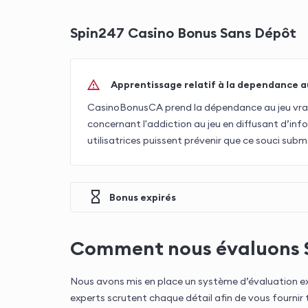
Spin247 Casino Bonus Sans Dépôt
Apprentissage relatif à la dependance a
CasinoBonusCA prend la dépendance au jeu vrai
concernant l'addiction au jeu en diffusant d’info
utilisatrices puissent prévenir que ce souci subme
Bonus expirés
Comment nous évaluons Sp
Nous avons mis en place un système d’évaluation exc
experts scrutent chaque détail afin de vous fournir 