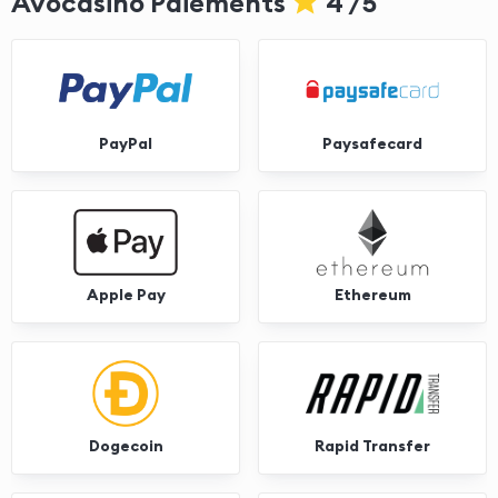
Avocasino Paiements
4 /5
PayPal
Paysafecard
Apple Pay
Ethereum
Dogecoin
Rapid Transfer