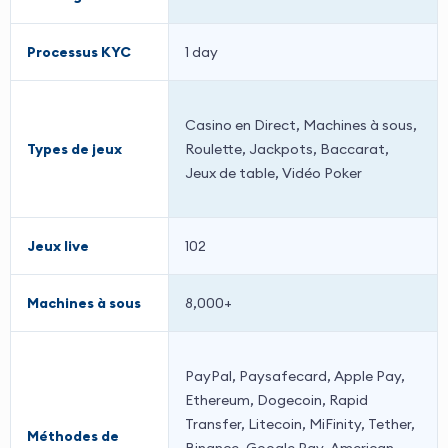
Processus KYC
1 day
Casino en Direct, Machines à sous,
Types de jeux
Roulette, Jackpots, Baccarat,
Jeux de table, Vidéo Poker
Jeux live
102
Machines à sous
8,000+
PayPal, Paysafecard, Apple Pay,
Ethereum, Dogecoin, Rapid
Transfer, Litecoin, MiFinity, Tether,
Méthodes de