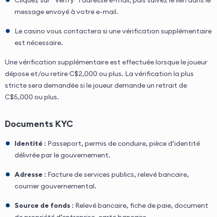
Cliquez sur “Verify” l’adresse e-mail, puis suivez le lien dans le
message envoyé à votre e-mail.
Le casino vous contactera si une vérification supplémentaire
est nécessaire.
Une vérification supplémentaire est effectuée lorsque le joueur
dépose et/ou retire C$2,000 ou plus. La vérification la plus
stricte sera demandée si le joueur demande un retrait de
C$5,000 ou plus.
Documents KYC
Identité
: Passeport, permis de conduire, pièce d’identité
délivrée par le gouvernement.
Adresse
: Facture de services publics, relevé bancaire,
courrier gouvernemental.
Source de fonds
: Relevé bancaire, fiche de paie, document