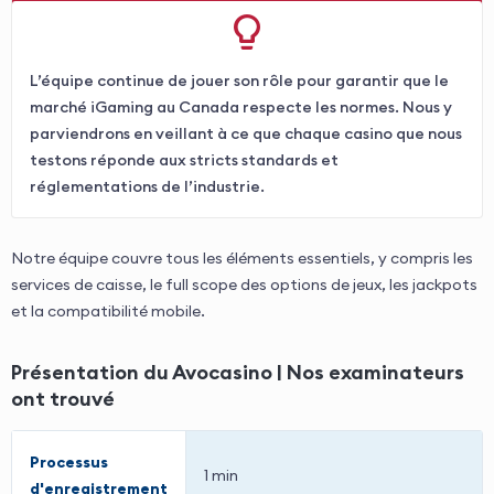
L’équipe continue de jouer son rôle pour garantir que le
marché iGaming au Canada respecte les normes. Nous y
parviendrons en veillant à ce que chaque casino que nous
testons réponde aux stricts standards et
réglementations de l’industrie.
Notre équipe couvre tous les éléments essentiels, y compris les
services de caisse, le full scope des options de jeux, les jackpots
et la compatibilité mobile.
Présentation du Avocasino | Nos examinateurs
ont trouvé
Processus
1 min
d'enregistrement