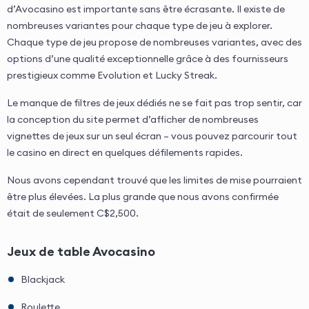
d’Avocasino est importante sans être écrasante. Il existe de
nombreuses variantes pour chaque type de jeu à explorer.
Chaque type de jeu propose de nombreuses variantes, avec des
options d’une qualité exceptionnelle grâce à des fournisseurs
prestigieux comme Evolution et Lucky Streak.
Le manque de filtres de jeux dédiés ne se fait pas trop sentir, car
la conception du site permet d’afficher de nombreuses
vignettes de jeux sur un seul écran – vous pouvez parcourir tout
le casino en direct en quelques défilements rapides.
Nous avons cependant trouvé que les limites de mise pourraient
être plus élevées. La plus grande que nous avons confirmée
était de seulement C$2,500.
Jeux de table Avocasino
Blackjack
Roulette