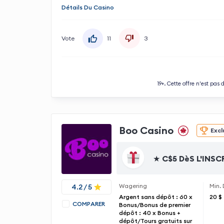
Détails Du Casino
11
3
Vote
19+. Cette offre n'est pas
Boo Casino
Excl
★ C$5 DèS L'INSC
Wagering
Min. 
4.2 / 5
Argent sans dépôt : 60 x
20 $
COMPARER
Bonus/Bonus de premier
dépôt : 40 x Bonus +
dépôt/Tours gratuits sur