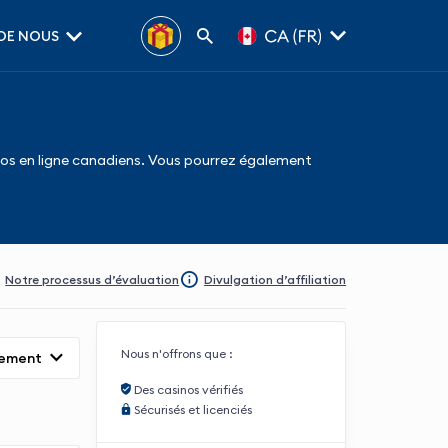
 DE NOUS
nos en ligne canadiens. Vous pourrez également
Notre processus d’évaluation
Divulgation d’affiliation
Nous n'offrons que :
ement
Des casinos vérifiés
Sécurisés et licenciés