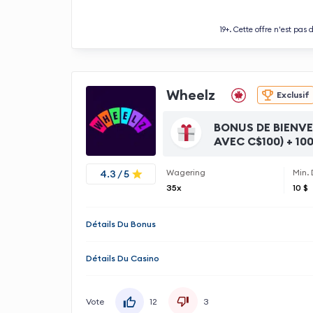
19+. Cette offre n'est pas
Wheelz
Exclusif
BONUS DE BIENVE
AVEC C$100) + 1
Wagering
Min. 
4.3 / 5
35x
10 $
Détails Du Bonus
Détails Du Casino
12
3
Vote