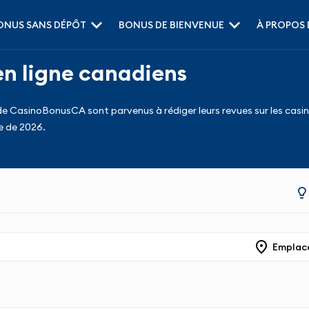
ONUS SANS DÉPÔT
BONUS DE BIENVENUE
À PROPOS
 en ligne canadiens
 CasinoBonusCA sont parvenus à rédiger leurs revues sur les casi
ne de 2026.
Emplac