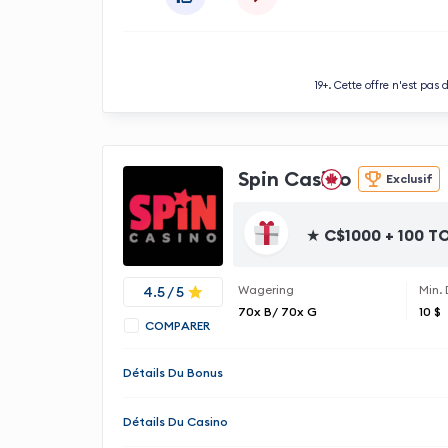
19+. Cette offre n'est pas
Spin Casino
Exclusif
★ C$1000 + 100 
Wagering
Min. 
4.5 / 5
70x B/ 70x G
10 $
COMPARER
Détails Du Bonus
Détails Du Casino