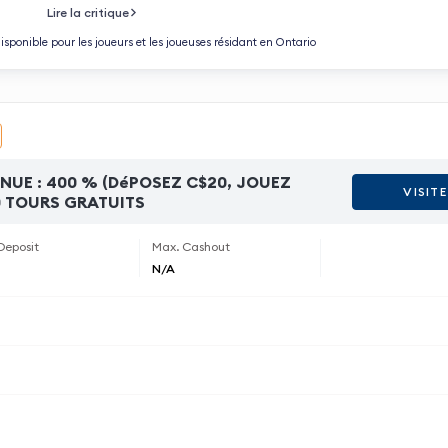
Lire la critique
 disponible pour les joueurs et les joueuses résidant en Ontario
NUE : 400 % (DéPOSEZ C$20, JOUEZ
VISITE
00 TOURS GRATUITS
Deposit
Max. Cashout
N/A