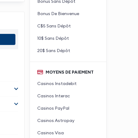
Bonus Sans Dépôt
Bonus De Bienvenue
C$5 Sans Dépôt
10$ Sans Dépôt
20$ Sans Dépôt
MOYENS DE PAIEMENT
Casinos Instadebit
Casinos Interac
Casinos PayPal
Casinos Astropay
Casinos Visa