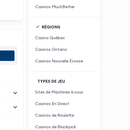
Casinos MuchBetter
RÉGIONS
Casino Québec
Casinos Ontario
Casinos Nouvelle Écosse
TYPES DE JEU
Sites de Machines à sous
Casinos En Direct
Casinos de Roulette
Casinos de Blackjack