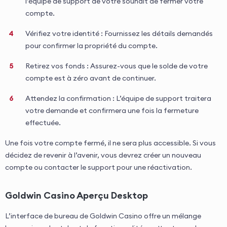
l’équipe de support de votre souhait de fermer votre
compte.
Vérifiez votre identité : Fournissez les détails demandés
pour confirmer la propriété du compte.
Retirez vos fonds : Assurez-vous que le solde de votre
compte est à zéro avant de continuer.
Attendez la confirmation : L’équipe de support traitera
votre demande et confirmera une fois la fermeture
effectuée.
Une fois votre compte fermé, il ne sera plus accessible. Si vous
décidez de revenir à l’avenir, vous devrez créer un nouveau
compte ou contacter le support pour une réactivation.
Goldwin Casino Aperçu Desktop
L’interface de bureau de Goldwin Casino offre un mélange