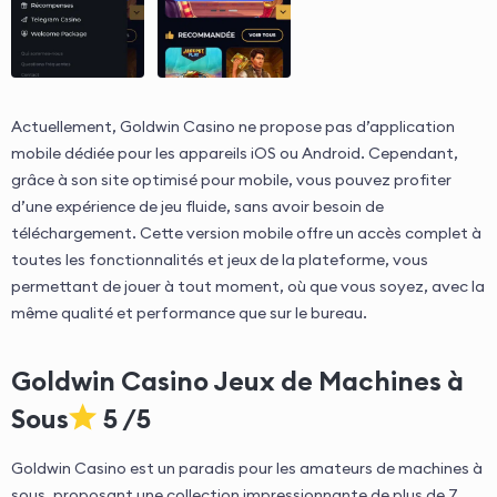
Actuellement, Goldwin Casino ne propose pas d’application
mobile dédiée pour les appareils iOS ou Android. Cependant,
grâce à son site optimisé pour mobile, vous pouvez profiter
d’une expérience de jeu fluide, sans avoir besoin de
téléchargement. Cette version mobile offre un accès complet à
toutes les fonctionnalités et jeux de la plateforme, vous
permettant de jouer à tout moment, où que vous soyez, avec la
même qualité et performance que sur le bureau.
Goldwin Casino Jeux de Machines à
Sous
5 /5
Goldwin Casino est un paradis pour les amateurs de machines à
sous, proposant une collection impressionnante de plus de 7