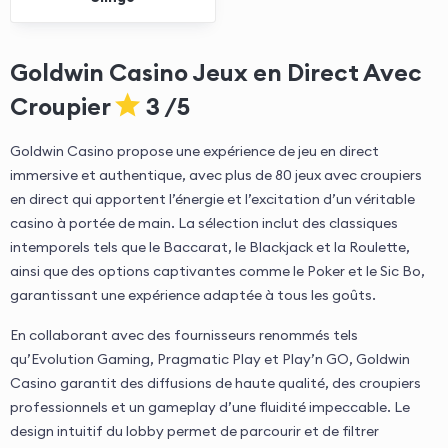
Goldwin Casino Jeux en Direct Avec
Croupier
3 /5
Goldwin Casino propose une expérience de jeu en direct
immersive et authentique, avec plus de 80 jeux avec croupiers
en direct qui apportent l’énergie et l’excitation d’un véritable
casino à portée de main. La sélection inclut des classiques
intemporels tels que le Baccarat, le Blackjack et la Roulette,
ainsi que des options captivantes comme le Poker et le Sic Bo,
garantissant une expérience adaptée à tous les goûts.
En collaborant avec des fournisseurs renommés tels
qu’Evolution Gaming, Pragmatic Play et Play’n GO, Goldwin
Casino garantit des diffusions de haute qualité, des croupiers
professionnels et un gameplay d’une fluidité impeccable. Le
design intuitif du lobby permet de parcourir et de filtrer