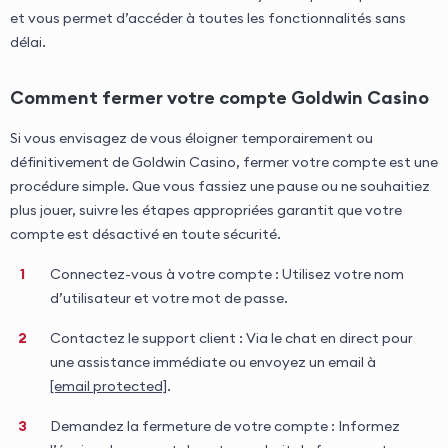
et vous permet d’accéder à toutes les fonctionnalités sans
délai.
Comment fermer votre compte Goldwin Casino
Si vous envisagez de vous éloigner temporairement ou
définitivement de Goldwin Casino, fermer votre compte est une
procédure simple. Que vous fassiez une pause ou ne souhaitiez
plus jouer, suivre les étapes appropriées garantit que votre
compte est désactivé en toute sécurité.
Connectez-vous à votre compte : Utilisez votre nom
d’utilisateur et votre mot de passe.
Contactez le support client : Via le chat en direct pour
une assistance immédiate ou envoyez un email à
[email protected]
.
Demandez la fermeture de votre compte : Informez