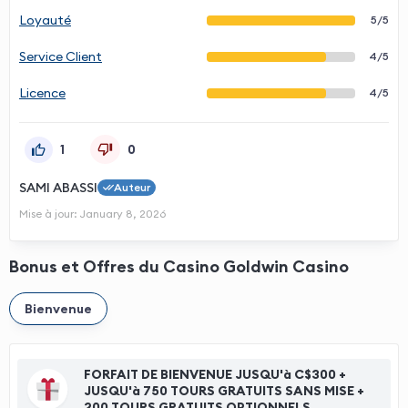
Loyauté
5/5
Service Client
4/5
Licence
4/5
1
0
SAMI ABASSI
Auteur
Mise à jour:
January 8, 2026
Bonus et Offres du Casino Goldwin Casino
Bienvenue
FORFAIT DE BIENVENUE JUSQU'à C$300 +
JUSQU'à 750 TOURS GRATUITS SANS MISE +
200 TOURS GRATUITS OPTIONNELS