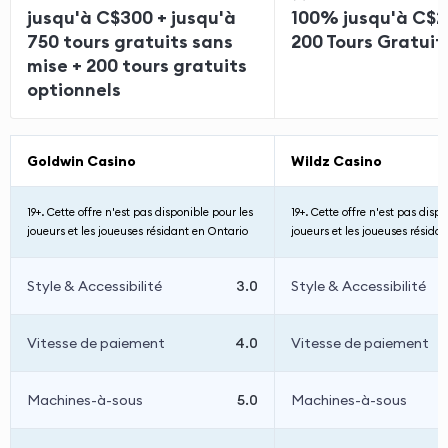
jusqu'à C$300 + jusqu'à
100% jusqu'à C$2
750 tours gratuits sans
200 Tours Gratuit
mise + 200 tours gratuits
optionnels
Goldwin Casino
Wildz Casino
19+. Cette offre n'est pas disponible pour les
19+. Cette offre n'est pas disp
joueurs et les joueuses résidant en Ontario
joueurs et les joueuses résida
Style & Accessibilité
3.0
Style & Accessibilité
Vitesse de paiement
4.0
Vitesse de paiement
Machines-à-sous
5.0
Machines-à-sous