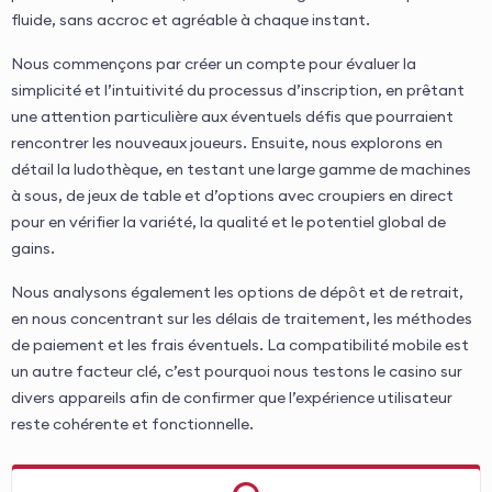
fluide, sans accroc et agréable à chaque instant.
Nous commençons par créer un compte pour évaluer la
simplicité et l’intuitivité du processus d’inscription, en prêtant
une attention particulière aux éventuels défis que pourraient
rencontrer les nouveaux joueurs. Ensuite, nous explorons en
détail la ludothèque, en testant une large gamme de machines
à sous, de jeux de table et d’options avec croupiers en direct
pour en vérifier la variété, la qualité et le potentiel global de
gains.
Nous analysons également les options de dépôt et de retrait,
en nous concentrant sur les délais de traitement, les méthodes
de paiement et les frais éventuels. La compatibilité mobile est
un autre facteur clé, c’est pourquoi nous testons le casino sur
divers appareils afin de confirmer que l’expérience utilisateur
reste cohérente et fonctionnelle.