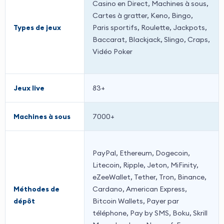
Casino en Direct, Machines à sous,
Cartes à gratter, Keno, Bingo,
Types de jeux
Paris sportifs, Roulette, Jackpots,
Baccarat, Blackjack, Slingo, Craps,
Vidéo Poker
Jeux live
83+
Machines à sous
7000+
PayPal, Ethereum, Dogecoin,
Litecoin, Ripple, Jeton, MiFinity,
eZeeWallet, Tether, Tron, Binance,
Méthodes de
Cardano, American Express,
dépôt
Bitcoin Wallets, Payer par
téléphone, Pay by SMS, Boku, Skrill