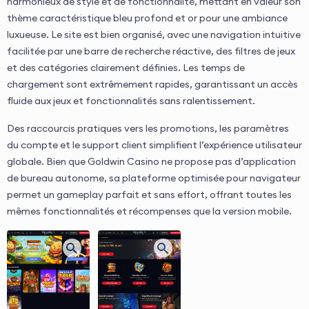
harmonieux de style et de fonctionnalité, mettant en valeur son
thème caractéristique bleu profond et or pour une ambiance
luxueuse. Le site est bien organisé, avec une navigation intuitive
facilitée par une barre de recherche réactive, des filtres de jeux
et des catégories clairement définies. Les temps de
chargement sont extrêmement rapides, garantissant un accès
fluide aux jeux et fonctionnalités sans ralentissement.
Des raccourcis pratiques vers les promotions, les paramètres
du compte et le support client simplifient l’expérience utilisateur
globale. Bien que Goldwin Casino ne propose pas d’application
de bureau autonome, sa plateforme optimisée pour navigateur
permet un gameplay parfait et sans effort, offrant toutes les
mêmes fonctionnalités et récompenses que la version mobile.