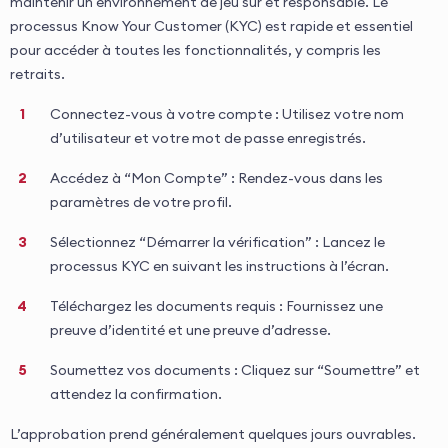
maintenir un environnement de jeu sûr et responsable. Le
processus Know Your Customer (KYC) est rapide et essentiel
pour accéder à toutes les fonctionnalités, y compris les
retraits.
Connectez-vous à votre compte : Utilisez votre nom
d’utilisateur et votre mot de passe enregistrés.
Accédez à “Mon Compte” : Rendez-vous dans les
paramètres de votre profil.
Sélectionnez “Démarrer la vérification” : Lancez le
processus KYC en suivant les instructions à l’écran.
Téléchargez les documents requis : Fournissez une
preuve d’identité et une preuve d’adresse.
Soumettez vos documents : Cliquez sur “Soumettre” et
attendez la confirmation.
L’approbation prend généralement quelques jours ouvrables.