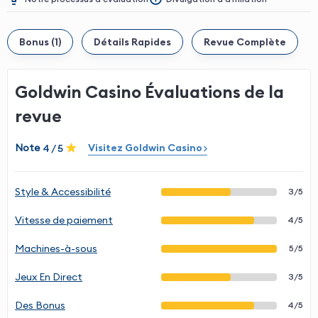
Bonus (1)
Détails Rapides
Revue Complète
Goldwin Casino Évaluations de la
revue
Note
Visitez Goldwin Casino
4 / 5
Style & Accessibilité
3/5
Vitesse de paiement
4/5
Machines-à-sous
5/5
Jeux En Direct
3/5
Des Bonus
4/5