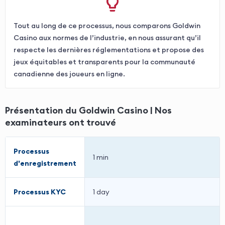
Tout au long de ce processus, nous comparons Goldwin
Casino aux normes de l’industrie, en nous assurant qu’il
respecte les dernières réglementations et propose des
jeux équitables et transparents pour la communauté
canadienne des joueurs en ligne.
Présentation du Goldwin Casino | Nos
examinateurs ont trouvé
Processus
1 min
d'enregistrement
Processus KYC
1 day