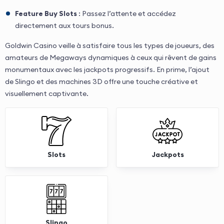
Feature Buy Slots
: Passez l’attente et accédez
directement aux tours bonus.
Goldwin Casino veille à satisfaire tous les types de joueurs, des
amateurs de Megaways dynamiques à ceux qui rêvent de gains
monumentaux avec les jackpots progressifs. En prime, l’ajout
de Slingo et des machines 3D offre une touche créative et
visuellement captivante.
Slots
Jackpots
Slingo