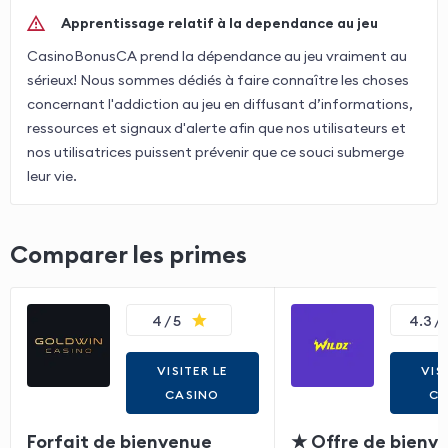
Apprentissage relatif à la dependance au jeu
CasinoBonusCA prend la dépendance au jeu vraiment au
sérieux! Nous sommes dédiés à faire connaître les choses
concernant l'addiction au jeu en diffusant d’informations,
ressources et signaux d'alerte afin que nos utilisateurs et
nos utilisatrices puissent prévenir que ce souci submerge
leur vie.
Comparer les primes
4 / 5
4.3 / 
VISITER LE
VIS
CASINO
CA
Forfait de bienvenue
★ Offre de bienve