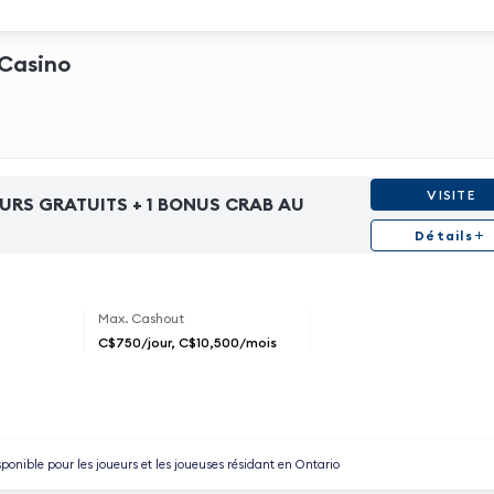
 Casino
VISITE
OURS GRATUITS + 1 BONUS CRAB AU
Détails
Max. Cashout
C$750/jour, C$10,500/mois
isponible pour les joueurs et les joueuses résidant en Ontario