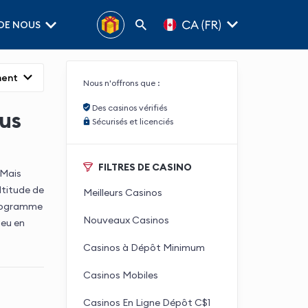
 DE NOUS
ment
Nous n'offrons que :
Des casinos vérifiés
us
Sécurisés et licenciés
FILTRES DE CASINO
 Mais
ltitude de
Meilleurs Casinos
 programme
Nouveaux Casinos
jeu en
Casinos à Dépôt Minimum
Casinos Mobiles
Casinos En Ligne Dépôt C$1