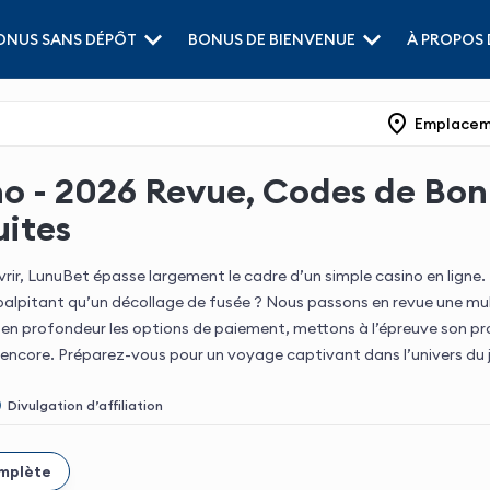
ONUS SANS DÉPÔT
BONUS DE BIENVENUE
À PROPOS
Emplace
o - 2026 Revue, Codes de Bon
uites
vrir, LunuBet épasse largement le cadre d’un simple casino en ligne.
 palpitant qu’un décollage de fusée ? Nous passons en revue une mu
ns en profondeur les options de paiement, mettons à l’épreuve son
us encore. Préparez-vous pour un voyage captivant dans l’univers du 
Divulgation d’affiliation
mplète