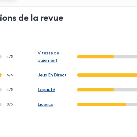
ons de la revue
Vitesse de
4/5
paiement
Jeux En Direct
5/5
Loyauté
4/5
Licence
3/5