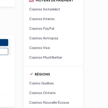
MOYENS DE PAIEMENT
Casinos Instadebit
Casinos Interac
Casinos PayPal
Casinos Astropay
Casinos Visa
Casinos MuchBetter
RÉGIONS
Casino Québec
Casinos Ontario
Casinos Nouvelle Écosse