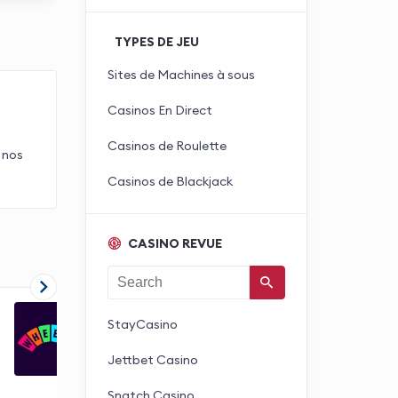
TYPES DE JEU
Sites de Machines à sous
Casinos En Direct
Casinos de Roulette
 nos
Casinos de Blackjack
CASINO REVUE
4.3 / 5
4.1 / 5
StayCasino
Jettbet Casino
VISITER LE
VISIT
CASINO
CAS
Snatch Casino