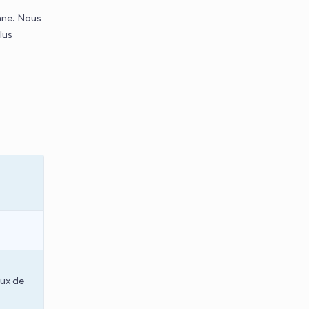
nne. Nous
lus
eux de