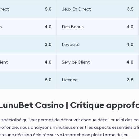
irect
5.0
Jeux En Direct
3.5
s
4.0
Des Bonus
4.0
3.0
Loyauté
4.0
ient
4.0
Service Client
4.0
5.0
Licence
3.5
unuBet Casino | Critique approf
spécialisé qui leur permet de découvrir chaque détail crucial des ca
profondie, nous analysons minutieusement les aspects essentiels af
dre une décision éclairée sur votre prochaine plateforme de jeu.