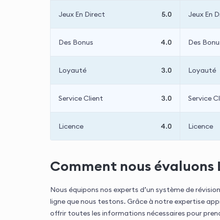
Jeux En Direct
5.0
Jeux En D
Des Bonus
4.0
Des Bonu
Loyauté
3.0
Loyauté
Service Client
3.0
Service Cl
Licence
4.0
Licence
Comment nous évaluons L
Nous équipons nos experts d’un système de révision 
ligne que nous testons. Grâce à notre expertise ap
offrir toutes les informations nécessaires pour pren