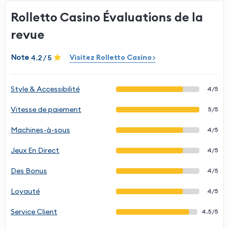
Rolletto Casino Évaluations de la
revue
Note
Visitez Rolletto Casino
4.2 / 5
Style & Accessibilité
4/5
Vitesse de paiement
5/5
Machines-à-sous
4/5
Jeux En Direct
4/5
Des Bonus
4/5
Loyauté
4/5
Service Client
4.5/5