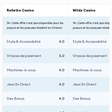
Rolletto Casino
Wildz Casino
19+. Cette offre n'est pas disponible pour les
19+. Cette offre n'est pas disp
joueurs et les joueuses résidant en Ontario
joueurs et les joueuses résida
Style & Accessibilité
4.0
Style & Accessibilité
Vitesse de paiement
5.0
Vitesse de paiement
Machines-à-sous
4.0
Machines-à-sous
Jeux En Direct
4.0
Jeux En Direct
Des Bonus
4.0
Des Bonus