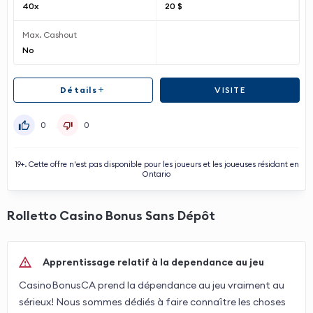
40x
20 $
Max. Cashout
No
Détails
VISITE
0
0
19+. Cette offre n'est pas disponible pour les joueurs et les joueuses résidant en
Ontario
Rolletto Casino Bonus Sans Dépôt
Apprentissage relatif à la dependance au jeu
CasinoBonusCA prend la dépendance au jeu vraiment au
sérieux! Nous sommes dédiés à faire connaître les choses