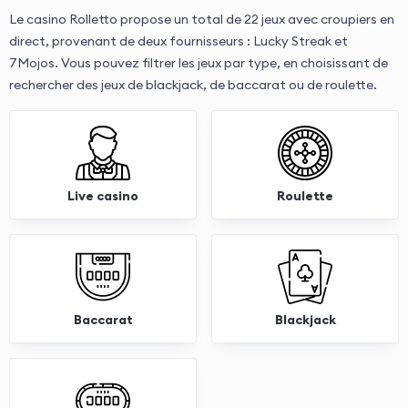
Le casino Rolletto propose un total de 22 jeux avec croupiers en
direct, provenant de deux fournisseurs : Lucky Streak et
7Mojos. Vous pouvez filtrer les jeux par type, en choisissant de
rechercher des jeux de blackjack, de baccarat ou de roulette.
Live casino
Roulette
Baccarat
Blackjack