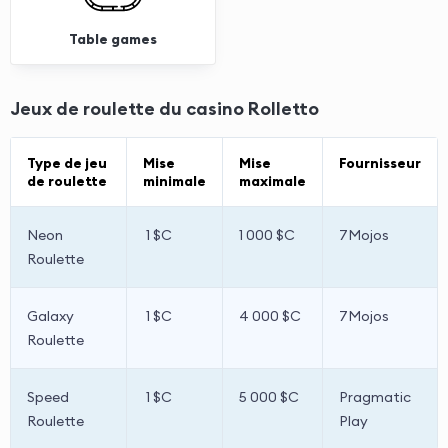
Table games
Jeux de roulette du casino Rolletto
Type de jeu
Mise
Mise
Fournisseur
de roulette
minimale
maximale
Neon
1 $C
1 000 $C
7Mojos
Roulette
Galaxy
1 $C
4 000 $C
7Mojos
Roulette
Speed
1 $C
5 000 $C
Pragmatic
Roulette
Play