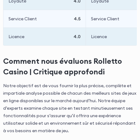
Loyauté
4.0
Loyauté
Service Client
4.5
Service Client
Licence
4.0
Licence
Comment nous évaluons Rolletto
Casino | Critique approfondi
Notre objectif est de vous fournir la plus précise, complète et
impartiale analyse possible de chacun des meilleurs sites de jeux
en ligne disponibles sur le marché aujourd’hui. Notre équipe
d’experts examine chaque site en testant minutieusement ses
fonctionnalités pour s’assurer qu’il offrira une expérience
utilisateur solide et un environnement sûr et sécurisé répondant
à vos besoins en matière de jeu.