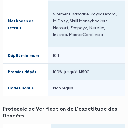
Virement Bancaire, Paysafecard,
Méthodes de
MiFinity, Skrill Moneybookers,
retrait
Neosurf, Ecopayz, Neteller,
Interac, MasterCard, Visa
Dépôt minimum
10 $
Premier dépôt
100% jusqu'à $1500
Codes Bonus
Non requis
Protocole de Vérification de L'exactitude des
Données