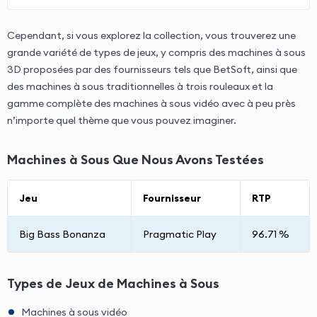
Cependant, si vous explorez la collection, vous trouverez une
grande variété de types de jeux, y compris des machines à sous
3D proposées par des fournisseurs tels que BetSoft, ainsi que
des machines à sous traditionnelles à trois rouleaux et la
gamme complète des machines à sous vidéo avec à peu près
n’importe quel thème que vous pouvez imaginer.
Machines à Sous Que Nous Avons Testées
Jeu
Fournisseur
RTP
Big Bass Bonanza
Pragmatic Play
96.71 %
Types de Jeux de Machines à Sous
Machines à sous vidéo