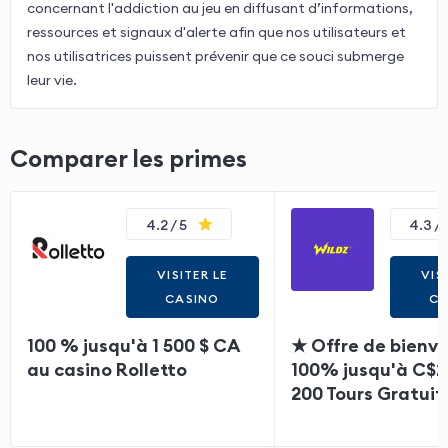
concernant l'addiction au jeu en diffusant d’informations,
ressources et signaux d'alerte afin que nos utilisateurs et
nos utilisatrices puissent prévenir que ce souci submerge
leur vie.
Comparer les primes
4.2 / 5
4.3 / 
VISITER LE
VIS
CASINO
CA
100 % jusqu'à 1 500 $ CA
★ Offre de bienve
au casino Rolletto
100% jusqu'à C$2
200 Tours Gratuit