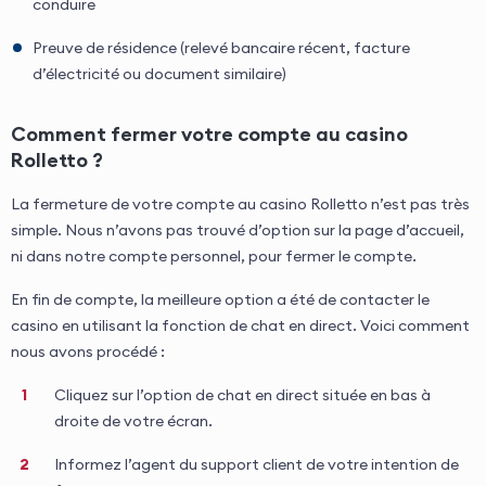
conduire
Preuve de résidence (relevé bancaire récent, facture
d’électricité ou document similaire)
Comment fermer votre compte au casino
Rolletto ?
La fermeture de votre compte au casino Rolletto n’est pas très
simple. Nous n’avons pas trouvé d’option sur la page d’accueil,
ni dans notre compte personnel, pour fermer le compte.
En fin de compte, la meilleure option a été de contacter le
casino en utilisant la fonction de chat en direct. Voici comment
nous avons procédé :
Cliquez sur l’option de chat en direct située en bas à
droite de votre écran.
Informez l’agent du support client de votre intention de