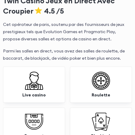
Twin Casino Jeux en Direct Avec
Croupier
4.5 /5
Cet opérateur de paris, soutenu par des fournisseurs de jeux
prestigieux tels que Evolution Games et Pragmatic Play,
propose diverses salles et options de casino en direct.
Parmi les salles en direct, vous avez des salles de roulette, de
baccarat, de blackjack, de vidéo poker et bien plus encore.
Live casino
Roulette