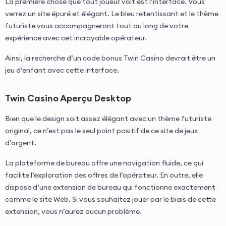
La première chose que tout joueur voit est l’interface. Vous
verrez un site épuré et élégant. Le bleu retentissant et le thème
futuriste vous accompagneront tout au long de votre
expérience avec cet incroyable opérateur.
Ainsi, la recherche d’un code bonus Twin Casino devrait être un
jeu d’enfant avec cette interface.
Twin Casino Aperçu Desktop
Bien que le design soit assez élégant avec un thème futuriste
original, ce n’est pas le seul point positif de ce site de jeux
d’argent.
La plateforme de bureau offre une navigation fluide, ce qui
facilite l’exploration des offres de l’opérateur. En outre, elle
dispose d’une extension de bureau qui fonctionne exactement
comme le site Web. Si vous souhaitez jouer par le biais de cette
extension, vous n’aurez aucun problème.