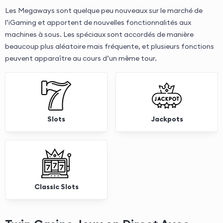
Les Megaways sont quelque peu nouveaux sur le marché de
l’iGaming et apportent de nouvelles fonctionnalités aux
machines à sous. Les spéciaux sont accordés de manière
beaucoup plus aléatoire mais fréquente, et plusieurs fonctions
peuvent apparaître au cours d’un même tour.
Slots
Jackpots
Classic Slots