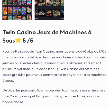
Twin Casino Jeux de Machines à
Sous
5 /5
Pour cette revue du Twin Casino, nous avons trouvé plus de 1700
machines à sous différentes. Les machines à sous étant l’un des
jeux les plus recherchés au Canada, vous obtenez également
plusieurs versions d’un code bonus Twin Casino qui offre des
tours gratuits pour vous permettre d’essayer d’autres machines
à sous.
De plus, les jeux sont fournis par des fournisseurs essentiels tels
que Microgaming et Pragmatic Play, ce qui est toujours une
bonne chose.