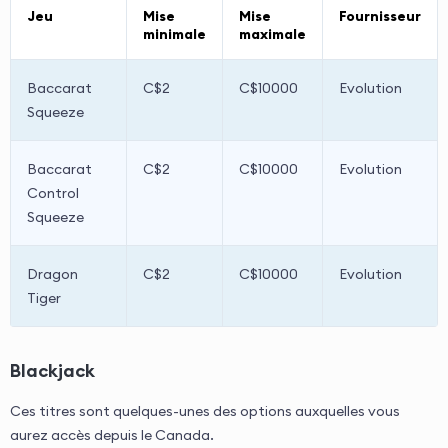
Jeu
Mise
Mise
Fournisseur
minimale
maximale
Baccarat
C$2
C$10000
Evolution
Squeeze
Baccarat
C$2
C$10000
Evolution
Control
Squeeze
Dragon
C$2
C$10000
Evolution
Tiger
Blackjack
Ces titres sont quelques-unes des options auxquelles vous
aurez accès depuis le Canada.