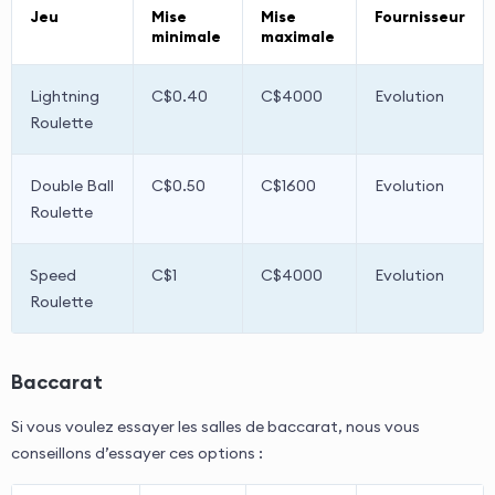
Jeu
Mise
Mise
Fournisseur
minimale
maximale
Lightning
C$0.40
C$4000
Evolution
Roulette
Double Ball
C$0.50
C$1600
Evolution
Roulette
Speed
C$1
C$4000
Evolution
Roulette
Baccarat
Si vous voulez essayer les salles de baccarat, nous vous
conseillons d’essayer ces options :