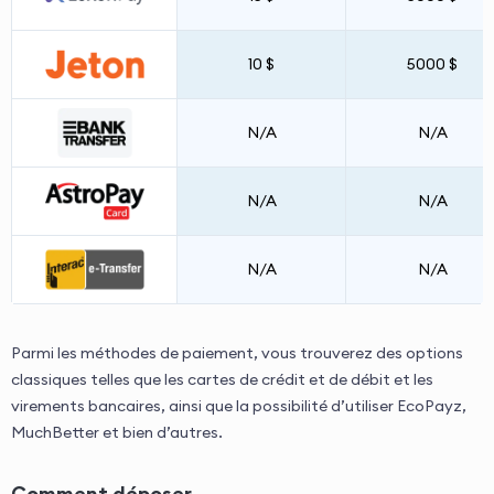
10 $
5000 $
N/A
N/A
N/A
N/A
N/A
N/A
Parmi les méthodes de paiement, vous trouverez des options
classiques telles que les cartes de crédit et de débit et les
virements bancaires, ainsi que la possibilité d’utiliser EcoPayz,
MuchBetter et bien d’autres.
Comment déposer