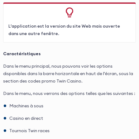
L’application est la version du site Web mais ouverte
dans une autre fenêtre.
Caractéristiques
Dans le menu principal, nous pouvons voir les options
disponibles dans la barre horizontale en haut de l’écran, sous la
section des codes promo Twin Casino.
Dans le menu, nous verrons des options telles que les suivantes :
Machines à sous
Casino en direct
Tournois Twin races