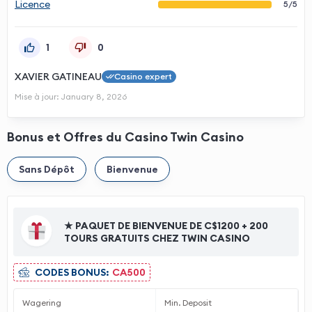
Licence
5/5
1
0
XAVIER GATINEAU
Casino expert
Mise à jour:
January 8, 2026
Bonus et Offres du Casino Twin Casino
Sans Dépôt
Bienvenue
★ PAQUET DE BIENVENUE DE C$1200 + 200
TOURS GRATUITS CHEZ TWIN CASINO
CODES BONUS:
CA500
Wagering
Min. Deposit